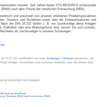
erautomation kennen. Seit Jahren bietet STG-BEIKIRCH umfassende
(RWA) nach dem Prinzip der natürlichen Entrauchung (NRA).
oretisch und praxisnah von unseren erfahrenen Produktspezialisten
iften, Gesetze und Richtlinien sowie über die Einbausituationen und
 Nach der DIN 18 232 dürfen z. B. nur Sachkundige diese Anlagen
eb, Elektriker oder eine Wartungsfirma sind, lassen Sie sich schulen,
n Nachweis als Sachkundiger in unseren Schulungen.
hier
.
 um 07:17 Uhr veröffentlicht und unter
Schulungen / Seminare
gespeichert. Sie
-Feed verfolgen. Kommentare sind momentan deaktiviert, aber Sie können einen
n ist momentan nicht möglich.
G läuft mit
WordPress
rung
|
Beiträge (RSS)
und
Kommentare (RSS)
.