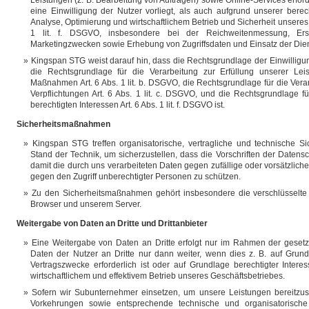
Leistungen (z. B. Bearbeitung von Aufträgen) sowie Online-Services erforde
eine Einwilligung der Nutzer vorliegt, als auch aufgrund unserer berech
Analyse, Optimierung und wirtschaftlichem Betrieb und Sicherheit unseres
1 lit. f. DSGVO, insbesondere bei der Reichweitenmessung, Er
Marketingzwecken sowie Erhebung von Zugriffsdaten und Einsatz der Diens
Kingspan STG weist darauf hin, dass die Rechtsgrundlage der Einwilligunge
die Rechtsgrundlage für die Verarbeitung zur Erfüllung unserer Lei
Maßnahmen Art. 6 Abs. 1 lit. b. DSGVO, die Rechtsgrundlage für die Verar
Verpflichtungen Art. 6 Abs. 1 lit. c. DSGVO, und die Rechtsgrundlage 
berechtigten Interessen Art. 6 Abs. 1 lit. f. DSGVO ist.
Sicherheitsmaßnahmen
Kingspan STG treffen organisatorische, vertragliche und technische
Stand der Technik, um sicherzustellen, dass die Vorschriften der Date
damit die durch uns verarbeiteten Daten gegen zufällige oder vorsätzliche
gegen den Zugriff unberechtigter Personen zu schützen.
Zu den Sicherheitsmaßnahmen gehört insbesondere die verschlüsselt
Browser und unserem Server.
Weitergabe von Daten an Dritte und Drittanbieter
Eine Weitergabe von Daten an Dritte erfolgt nur im Rahmen der geset
Daten der Nutzer an Dritte nur dann weiter, wenn dies z. B. auf Grund
Vertragszwecke erforderlich ist oder auf Grundlage berechtigter Intere
wirtschaftlichem und effektivem Betrieb unseres Geschäftsbetriebes.
Sofern wir Subunternehmer einsetzen, um unsere Leistungen bereitzuste
Vorkehrungen sowie entsprechende technische und organisatorisc