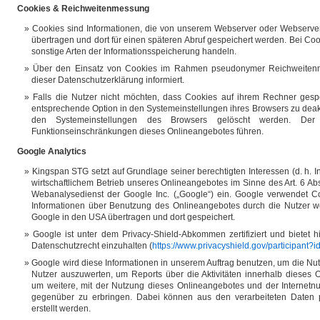
Cookies & Reichweitenmessung
Cookies sind Informationen, die von unserem Webserver oder Webserver
übertragen und dort für einen späteren Abruf gespeichert werden. Bei Co
sonstige Arten der Informationsspeicherung handeln.
Über den Einsatz von Cookies im Rahmen pseudonymer Reichweiten
dieser Datenschutzerklärung informiert.
Falls die Nutzer nicht möchten, dass Cookies auf ihrem Rechner gesp
entsprechende Option in den Systemeinstellungen ihres Browsers zu deak
den Systemeinstellungen des Browsers gelöscht werden. De
Funktionseinschränkungen dieses Onlineangebotes führen.
Google Analytics
Kingspan STG setzt auf Grundlage seiner berechtigten Interessen (d. h. 
wirtschaftlichem Betrieb unseres Onlineangebotes im Sinne des Art. 6 Abs.
Webanalysedienst der Google Inc. („Google“) ein. Google verwendet C
Informationen über Benutzung des Onlineangebotes durch die Nutzer w
Google in den USA übertragen und dort gespeichert.
Google ist unter dem Privacy-Shield-Abkommen zertifiziert und bietet 
Datenschutzrecht einzuhalten (
https://www.privacyshield.gov/participan
Google wird diese Informationen in unserem Auftrag benutzen, um die N
Nutzer auszuwerten, um Reports über die Aktivitäten innerhalb diese
um weitere, mit der Nutzung dieses Onlineangebotes und der Internetn
gegenüber zu erbringen. Dabei können aus den verarbeiteten Daten 
erstellt werden.