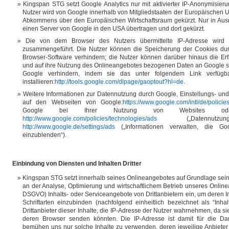
Kingspan STG setzt Google Analytics nur mit aktivierter IP-Anonymisieru
Nutzer wird von Google innerhalb von Mitgliedstaaten der Europäischen U
Abkommens über den Europäischen Wirtschaftsraum gekürzt. Nur in Ausn
einen Server von Google in den USA übertragen und dort gekürzt.
Die von dem Browser des Nutzers übermittelte IP-Adresse wird
zusammengeführt. Die Nutzer können die Speicherung der Cookies durc
Browser-Software verhindern; die Nutzer können darüber hinaus die E
und auf ihre Nutzung des Onlineangebotes bezogenen Daten an Google so
Google verhindern, indem sie das unter folgendem Link verfügba
installieren:
http://tools.google.com/dlpage/gaoptout?hl=de
.
Weitere Informationen zur Datennutzung durch Google, Einstellungs- un
auf den Webseiten von Google:
https://www.google.com/intl/de/policie
Google bei Ihrer Nutzung von Websites oder
http://www.google.com/policies/technologies/ads
(„Datennutzu
http://www.google.de/settings/ads
(„Informationen verwalten, die G
einzublenden“).
Einbindung von Diensten und Inhalten Dritter
Kingspan STG setzt innerhalb seines Onlineangebotes auf Grundlage seiner
an der Analyse, Optimierung und wirtschaftlichem Betrieb unseres Onlinean
DSGVO) Inhalts- oder Serviceangebote von Drittanbietern ein, um deren In
Schriftarten einzubinden (nachfolgend einheitlich bezeichnet als “Inha
Drittanbieter dieser Inhalte, die IP-Adresse der Nutzer wahrnehmen, da si
deren Browser senden könnten. Die IP-Adresse ist damit für die Darst
bemühen uns nur solche Inhalte zu verwenden, deren jeweilige Anbieter d