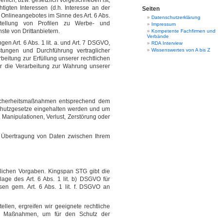
rlich, bzw. gesetzlich vorgeschrieben ist,
tigten Interessen (d.h. Interesse an der
Seiten
 Onlineangebotes im Sinne des Art. 6 Abs.
Datenschutzerklärung
stellung von Profilen zu Werbe- und
Impressum
te von Drittanbietern.
Kompetente Fachfirmen und
Verbände
n Art. 6 Abs. 1 lit. a. und Art. 7 DSGVO,
RDA Interview
stungen und Durchführung vertraglicher
Wissenswertes von A bis Z
beitung zur Erfüllung unserer rechtlichen
für die Verarbeitung zur Wahrung unserer
 Sicherheitsmaßnahmen entsprechend dem
nschutzgesetze eingehalten werden und um
 Manipulationen, Verlust, Zerstörung oder
e Übertragung von Daten zwischen Ihrem
zlichen Vorgaben. Kingspan STG gibt die
lage des Art. 6 Abs. 1 lit. b) DSGVO für
ssen gem. Art. 6 Abs. 1 lit. f. DSGVO an
llen, ergreifen wir geeignete rechtliche
he Maßnahmen, um für den Schutz der