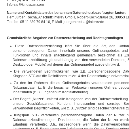
F +49 (0) 5261 96 58-33
Info-stg@kingspan.com
Name und Kontaktdaten des benannten Datenschutzbeauftragten lauten:
Herr Jürgen Recha, Anschrift: interev GmbH, Robert-Koch-Straße 26, 30853 
Telefon: 05 11 / 89 79 84 10, E-Mail: juergen.recha@interev.de
Grundsätzliche Angaben zur Datenverarbeitung und Rechtsgrundlagen
Diese Datenschutzerklärung klärt Sie über die Art, den Umf
personenbezogenen Daten innerhalb unseres Onlineangebotes und
Funktionen und Inhalte (nachfolgend gemeinsam bezeichnet als „On
Datenschutzerklärung gilt unabhängig von den verwendeten Domains, S
Desktop oder Mobile) auf denen das Onlineangebot ausgeführt wird.
Die verwendeten Begrifflichkeiten, wie z.B. „personenbezogene Dat
Kingspan STG auf die Definitionen im Art. 4 der Datenschutzgrundverord
Zu den im Rahmen dieses Onlineangebotes verarbeiteten persone
Nutzungsdaten (z. B. die besuchten Webseiten unseres Onlineangebote
Inhaltsdaten (z. B. Eingaben im Kontaktformular).
Der Begriff „Nutzer“ umfasst alle Kategorien von der Datenverarbeitun
unsere Geschäftspartner, Kunden, Interessenten und sonstige Be
verwendeten Begrifflichkeiten, wie z. B. „Nutzer“ sind geschlechtsneutral z
Kingspan STG verarbeiten personenbezogene Daten der Nutzer nu
Datenschutzbestimmungen. Das bedeutet, die Daten der Nutzer werden
Erlaubnis verarbeitet. D.h., insbesondere wenn die Datenverarbeitun