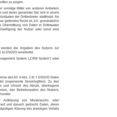
iften zu sorgen.
r sonstige Mittel von anderen Anbietern
n und deren genannter Sitz sich in einem
zstaaten der Drittanbieter stattfindet. Als
r geltendes Recht ist, d.h. grundsätzlich
 Übermittlung von Daten in Drittstaaten
nwilligung der Nutzer oder sonst eine
l) werden die Angaben des Nutzers zur
t. b) DSGVO verarbeitet.
anagement System („CRM System“) oder
nne des Art. 6 Abs. 1 lit. f. DSGVO Daten
det (sogenannte Serverlogfiles). Zu den
m und Uhrzeit des Abrufs, übertragene
sion, das Betriebssystem des Nutzers,
rovider.
ur Aufklärung von Missbrauchs- oder
ert und danach gelöscht. Daten, deren
dgültigen Klärung des jeweiligen Vorfalls