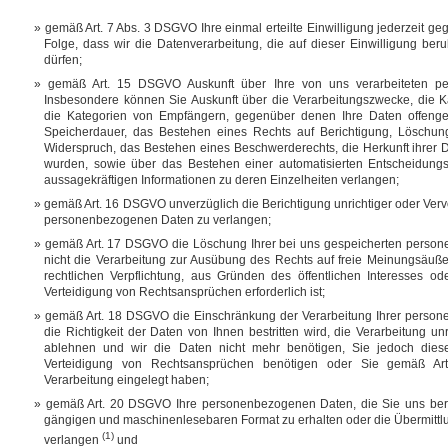
gemäß Art. 7 Abs. 3 DSGVO Ihre einmal erteilte Einwilligung jederzeit g
Folge, dass wir die Datenverarbeitung, die auf dieser Einwilligung beruh
dürfen;
gemäß Art. 15 DSGVO Auskunft über Ihre von uns verarbeiteten p
Insbesondere können Sie Auskunft über die Verarbeitungszwecke, die 
die Kategorien von Empfängern, gegenüber denen Ihre Daten offenge
Speicherdauer, das Bestehen eines Rechts auf Berichtigung, Löschun
Widerspruch, das Bestehen eines Beschwerderechts, die Herkunft ihrer D
wurden, sowie über das Bestehen einer automatisierten Entscheidungsfi
aussagekräftigen Informationen zu deren Einzelheiten verlangen;
gemäß Art. 16 DSGVO unverzüglich die Berichtigung unrichtiger oder Verv
personenbezogenen Daten zu verlangen;
gemäß Art. 17 DSGVO die Löschung Ihrer bei uns gespeicherten person
nicht die Verarbeitung zur Ausübung des Rechts auf freie Meinungsäußer
rechtlichen Verpflichtung, aus Gründen des öffentlichen Interesses 
Verteidigung von Rechtsansprüchen erforderlich ist;
gemäß Art. 18 DSGVO die Einschränkung der Verarbeitung Ihrer person
die Richtigkeit der Daten von Ihnen bestritten wird, die Verarbeitung u
ablehnen und wir die Daten nicht mehr benötigen, Sie jedoch die
Verteidigung von Rechtsansprüchen benötigen oder Sie gemäß A
Verarbeitung eingelegt haben;
gemäß Art. 20 DSGVO Ihre personenbezogenen Daten, die Sie uns bereitg
gängigen und maschinenlesebaren Format zu erhalten oder die Übermittl
(1)
verlangen
und