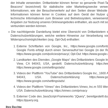
der Inhalte verwenden. Drittanbieter können ferner so genannte Pixel-T
Beacons“ bezeichnet) für statistische oder Marketingzwecke verw
Informationen, wie der Besucherverkehr auf den Seiten dieser Websi
Informationen können ferner in Cookies auf dem Gerät der Nutzer 
technische Informationen zum Browser und Betriebssystem, verweisend
Angaben zur Nutzung unseres Onlineangebotes enthalten, als auch mit s
verbunden werden können.
Die nachfolgende Darstellung bietet eine Übersicht von Drittanbietern s
Datenschutzerklärungen, welche weitere Hinweise zur Verarbeitung von
Widerspruchsmöglichkeiten (sog. Opt-Out) enthalten:
Externe Schriftarten von Google, Inc., https://www.google.com/fon
Google Fonts erfolgt durch einen Serveraufruf bei Google (in der 
https://www.google.com/policies/privacy/, Opt-Out: https://www.google.
Landkarten des Dienstes „Google Maps“ des Drittanbieters Google I
View, CA 94043, USA, gestellt. Datenschutzerklärung: https://www
https://www.google.com/settings/ads/.
Videos der Plattform “YouTube” des Drittanbieters Google Inc., 1600
94043, USA. Datenschutzerklärung: https://www.google
https://www.google.com/settings/ads/.
Videos der Plattform “Vimeo” des Drittanbieters Vimeo, Inc.m 555 We
USA. Datenschutzerklärung: https://vimeo.com/privacy
Externer Code des JavaScript-Frameworks “jQuery”, bereitgestellt du
https://jquery.org.
Ihre Rechte