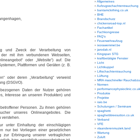
Allgemeines
Aufzugsschachtentrauchung
bantamclothing.co.uk
BHE
Langenhagen,
Brandschutz
chickensroad-top.nl
Fachartikel
Fachkongresse
FAQ's
Feuerwehraufzug
ixorawemmel.be
ang und Zweck der Verarbeitung von
jarodak.nl
Kingspan STG
 der mit ihm verbundenen Webseiten,
kraftbetätigte Fenster
lineangebot“ oder „Website“) auf. Die
Licht
ystemen, Plattformen und Geräten (z. B.
Lichtkuppel
Liftschachtentrauchung
Lüftung
en“ oder deren „Verarbeitung“ verweist
MRA maschineller Rauchabz
nung (DSGVO).
Normen
performancephysioclinic.co.u
nbezogenen Daten der Nutzer gehören
Produkte
s, Interesse an unseren Produkten) und
Projekte
raio.be
Schulungen / Seminare
g betroffener Personen. Zu ihnen gehören
spaghetti
sucher unseres Onlineangebotes. Die
spaghettitreesutton.co.uk
u verstehen.
Verband
VFE
r unter Einhaltung der einschlägigen
vlaanderenmuziek.land
 nur bei Vorliegen einer gesetzlichen
Wartung
g zur Erbringung unserer vertraglichen
Zuluft