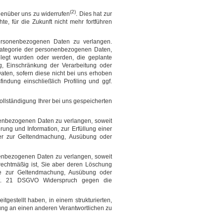
(2)
egenüber uns zu widerrufen
. Dies hat zur
te, für die Zukunft nicht mehr fortführen
ersonenbezogenen Daten zu verlangen.
Kategorie der personenbezogenen Daten,
legt wurden oder werden, die geplante
g, Einschränkung der Verarbeitung oder
aten, sofern diese nicht bei uns erhoben
ndung einschließlich Profiling und ggf.
ollständigung Ihrer bei uns gespeicherten
enbezogenen Daten zu verlangen, soweit
ung und Information, zur Erfüllung einer
oder zur Geltendmachung, Ausübung oder
enbezogenen Daten zu verlangen, soweit
nrechtmäßig ist, Sie aber deren Löschung
se zur Geltendmachung, Ausübung oder
rt. 21 DSGVO Widerspruch gegen die
estellt haben, in einem strukturierten,
ung an einen anderen Verantwortlichen zu