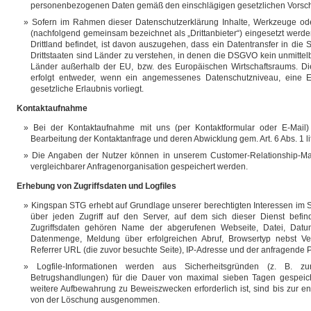
personenbezogenen Daten gemäß den einschlägigen gesetzlichen Vorschr
Sofern im Rahmen dieser Datenschutzerklärung Inhalte, Werkzeuge ode
(nachfolgend gemeinsam bezeichnet als „Drittanbieter“) eingesetzt werde
Drittland befindet, ist davon auszugehen, dass ein Datentransfer in die Sit
Drittstaaten sind Länder zu verstehen, in denen die DSGVO kein unmittelba
Länder außerhalb der EU, bzw. des Europäischen Wirtschaftsraums. Die
erfolgt entweder, wenn ein angemessenes Datenschutzniveau, eine Ei
gesetzliche Erlaubnis vorliegt.
Kontaktaufnahme
Bei der Kontaktaufnahme mit uns (per Kontaktformular oder E-Mai
Bearbeitung der Kontaktanfrage und deren Abwicklung gem. Art. 6 Abs. 1 li
Die Angaben der Nutzer können in unserem Customer-Relationship-M
vergleichbarer Anfragenorganisation gespeichert werden.
Erhebung von Zugriffsdaten und Logfiles
Kingspan STG erhebt auf Grundlage unserer berechtigten Interessen im Si
über jeden Zugriff auf den Server, auf dem sich dieser Dienst befin
Zugriffsdaten gehören Name der abgerufenen Webseite, Datei, Datu
Datenmenge, Meldung über erfolgreichen Abruf, Browsertyp nebst Ver
Referrer URL (die zuvor besuchte Seite), IP-Adresse und der anfragende P
Logfile-Informationen werden aus Sicherheitsgründen (z. B. z
Betrugshandlungen) für die Dauer von maximal sieben Tagen gespeich
weitere Aufbewahrung zu Beweiszwecken erforderlich ist, sind bis zur en
von der Löschung ausgenommen.