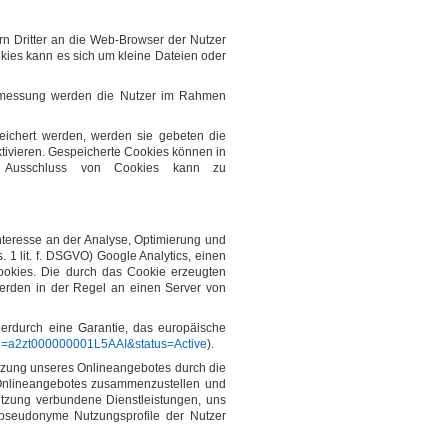
n Dritter an die Web-Browser der Nutzer
okies kann es sich um kleine Dateien oder
messung werden die Nutzer im Rahmen
eichert werden, werden sie gebeten die
tivieren. Gespeicherte Cookies können in
r Ausschluss von Cookies kann zu
Interesse an der Analyse, Optimierung und
 1 lit. f. DSGVO) Google Analytics, einen
ookies. Die durch das Cookie erzeugten
erden in der Regel an einen Server von
hierdurch eine Garantie, das europäische
t?id=a2zt000000001L5AAI&status=Active
).
utzung unseres Onlineangebotes durch die
s Onlineangebotes zusammenzustellen und
utzung verbundene Dienstleistungen, uns
pseudonyme Nutzungsprofile der Nutzer