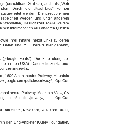
ags (unsichtbare Grafiken, auch als „Web
enden. Durch die „Pixel-Tags“ können
te ausgewertet werden. Die pseudonymen
gespeichert werden und unter anderem
e Webseiten, Besuchszeit sowie weitere
olchen Informationen aus anderen Quellen
owie ihrer Inhalte, nebst Links zu deren
 Daten und, z. T. bereits hier genannt,
ts („Google Fonts“). Die Einbindung der
Regel in den USA). Datenschutzerklärung:
com/settings/ads/.
nc., 1600 Amphitheatre Parkway, Mountain
.google.com/policies/privacy/, Opt-Out:
 Amphitheatre Parkway, Mountain View, CA
.com/policies/privacy/, Opt-Out:
st 18th Street, New York, New York 10011,
rch den Dritt-Anbieter jQuery Foundation,