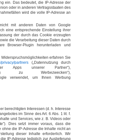
ng ein. Das bedeutet, die IP-Adresse der
nion oder in anderen Vertragsstaaten des
ahmefällen wird die volle IP-Adresse an
 nicht mit anderen Daten von Google
h eine entsprechende Einstellung ihrer
rfassung der durch das Cookie erzeugten
wie die Verarbeitung dieser Daten durch
re Browser-Plugin herunterladen und
d Widerspruchsmöglichkeiten erfahren Sie
s/privacy/partners
(„Datennutzung durch
 Apps unserer Partner“),
ng zu Werbezwecken“),
oogle verwendet, um Ihnen Werbung
 berechtigten Interessen (d. h. Interesse
gebotes im Sinne des Art. 6 Abs. 1 lit. f.
halte und Services, wie z. B. Videos oder
lte”). Dies setzt immer voraus, dass die
e ohne die IP-Adresse die Inhalte nicht an
ellung dieser Inhalte erforderlich. Wir
ie IP-Adresse lediglich zur Auslieferung