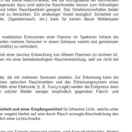
ch auf kleine Rauch-Partikel, wie sie vorzugsweise bei flammenden
Gegensatz dazu sind optische Rauchmelder besser zum frühzeitigen
nd hellen Rauchpartikeln geeignet. Das Detektionsverhalten beider
d zu betrachten. Ein eindeutiger Vorteil bezüglich Sicherheit vor
e, Zigarettenrauch, etc.) kann für keinen dieser Meldertypen
n modulierten Emissionen einer Flamme im Spektrum Infrarot bis
g werden mehrere Sensoren in einem Gehäuse vereint und gemeinsam
toblitz) zu verhindern.
it einer raschen Entwicklung von offenen Flammen zu rechnen ist.
en mit einer betriebsbedingten Rauchentwicklung, weil sie nicht bei
er, die mit mehreren Sensoren arbeiten. Zur Erkennung kann ein
eines optischen Rauchmelders und das Erkennungssystem eines
ilfe einer Elektronik (z. B. Fuzzy-Logik) werden die Ereignisse dann
in solcher Melder weniger empfindlich gegenüber Falsch- und
inheit und einer Empfangseinheit
für infrarotes Licht, welche unter
r reagiert hierbei auf eine durch Rauch erzeugte Abschwächung des
ich einer Lichtschranke.