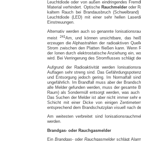
Leuchtdiode oder von außen eindringendes Fremdl
Material verhindert. Optische
Rauchmelder
oder R
kaltem Rauch bei Brandausbruch (Schwelbrand)
Leuchtdiode (LED) mit einer sehr hellen Laserd
Einstreuungen.
Alternativ werden auch so genannte Ionisationsrau
241
meist
Am, und können unsichtbare, das heißt
erzeugen die Alphastrahlen der radioaktiven Quel
Strom zwischen den Platten fließen kann. Wenn Ra
der Ionen durch elektrostatische Anziehung ein, wod
wird. Bei Verringerung des Stromflusses schlägt de
Aufgrund der Radioaktivität werden Ionisationsr
Auflagen sehr streng sind. Das Gefährdungspoten
und Entsorgung jedoch gering. Im Normalfall sind
ungefährlich. Im Brandfall muss aber der Brandsc
alle Melder gefunden werden, muss der gesamte B
Raum) als Sondermüll entsorgt werden, was auch 
Das Suchen der Melder ist aber nicht immer sehr e
Schicht mit einer Dicke von einigen Zentimete
entsprechend dem Brandschutzplan visuell nach d
Am weitesten verbreitet sind Ionisationsrauchme
werden.
Brandgas- oder Rauchgasmelder
Ein
Brandgas-
oder
Rauchgasmelder
schlägt Alarm