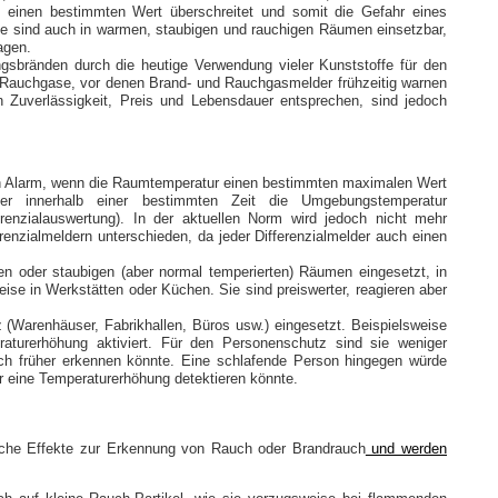
einen bestimmten Wert überschreitet und somit die Gefahr eines
ie sind auch in warmen, staubigen und rauchigen Räumen einsetzbar,
agen.
gsbränden durch die heutige Verwendung vieler Kunststoffe für den
 Rauchgase, vor denen Brand- und Rauchgasmelder frühzeitig warnen
 Zuverlässigkeit, Preis und Lebensdauer entsprechen, sind jedoch
en Alarm, wenn die Raumtemperatur einen bestimmten maximalen Wert
er innerhalb einer bestimmten Zeit die Umgebungstemperatur
ferenzialauswertung). In der aktuellen Norm wird jedoch nicht mehr
zialmeldern unterschieden, da jeder Differenzialmelder auch einen
n oder staubigen (aber normal temperierten) Räumen eingesetzt, in
se in Werkstätten oder Küchen. Sie sind preiswerter, reagieren aber
arenhäuser, Fabrikhallen, Büros usw.) eingesetzt. Beispielsweise
aturerhöhung aktiviert. Für den Personenschutz sind sie weniger
ch früher erkennen könnte. Eine schlafende Person hingegen würde
 eine Temperaturerhöhung detektieren könnte.
sche Effekte zur Erkennung von Rauch oder Brandrauch
und werden