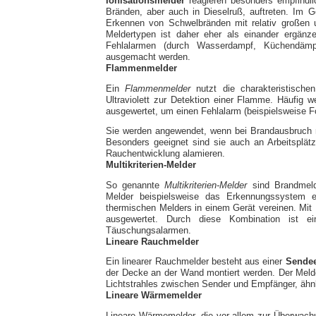
Ionisationsmelder
reagieren besonders empfindli
Bränden, aber auch in Dieselruß, auftreten. Im 
Erkennen von Schwelbränden mit relativ großen u
Meldertypen ist daher eher als einander ergänzen
Fehlalarmen (durch Wasserdampf, Küchendämpf
ausgemacht werden.
Flammenmelder
Ein
Flammenmelder
nutzt die charakteristische
Ultraviolett zur Detektion einer Flamme. Häufi
ausgewertet, um einen Fehlalarm (beispielsweise Fo
Sie werden angewendet, wenn bei Brandausbruch m
Besonders geeignet sind sie auch an Arbeitsplätz
Rauchentwicklung alamieren.
Multikriterien-Melder
So genannte
Multikriterien-Melder
sind Brandmeld
Melder beispielsweise das Erkennungssystem 
thermischen Melders in einem Gerät vereinen. Mit H
ausgewertet. Durch diese Kombination ist e
Täuschungsalarmen.
Lineare Rauchmelder
Ein linearer Rauchmelder besteht aus einer
Sendee
der Decke an der Wand montiert werden. Der Melde
Lichtstrahles zwischen Sender und Empfänger, ähnl
Lineare Wärmemelder