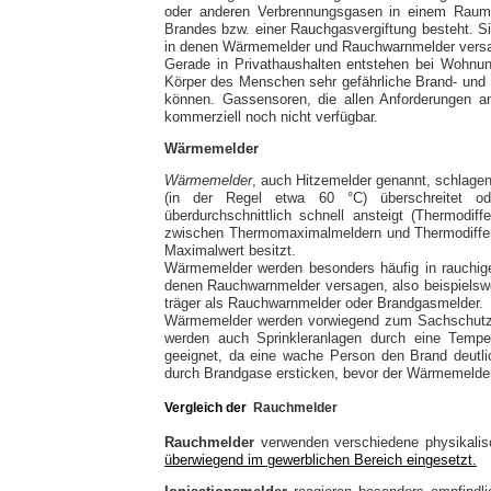
oder anderen Verbrennungsgasen in einem Raum 
Brandes bzw. einer Rauchgasvergiftung besteht. S
in denen Wärmemelder und Rauchwarnmelder vers
Gerade in Privathaushalten entstehen bei Wohnun
Körper des Menschen sehr gefährliche Brand- und
können. Gassensoren, die allen Anforderungen an
kommerziell noch nicht verfügbar.
Wärmemelder
Wärmemelder
, auch Hitzemelder genannt, schlag
(in der Regel etwa 60 °C) überschreitet od
überdurchschnittlich schnell ansteigt (Thermodif
zwischen Thermomaximalmeldern und Thermodifferen
Maximalwert besitzt.
Wärmemelder werden besonders häufig in rauchige
denen Rauchwarnmelder versagen, also beispielswei
träger als Rauchwarnmelder oder Brandgasmelder.
Wärmemelder werden vorwiegend zum Sachschutz (W
werden auch Sprinkleranlagen durch eine Temper
geeignet, da eine wache Person den Brand deutli
durch Brandgase ersticken, bevor der Wärmemelder
Vergleich der
Rauchmelder
Rauchmelder
verwenden verschiedene physikali
überwiegend im gewerbliche
n
Bereich
eingesetzt.