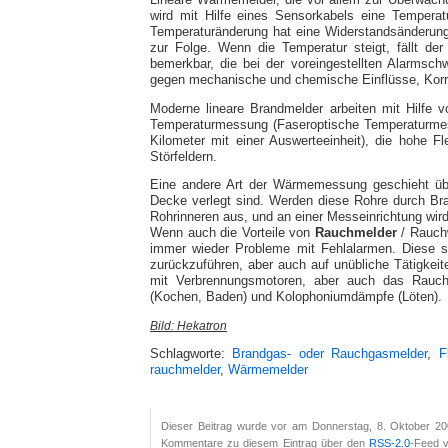
Lineare Wärmemelder, die vor allem zur Überwachu
wird mit Hilfe eines Sensorkabels eine Temperatu
Temperaturänderung hat eine Widerstandsänderung
zur Folge. Wenn die Temperatur steigt, fällt de
bemerkbar, die bei der voreingestellten Alarmsch
gegen mechanische und chemische Einflüsse, Korro
Moderne lineare Brandmelder arbeiten mit Hilfe
Temperaturmessung (Faseroptische Temperaturmess
Kilometer mit einer Auswerteeinheit), die hohe Fl
Störfeldern.
Eine andere Art der Wärmemessung geschieht übe
Decke verlegt sind. Werden diese Rohre durch Bra
Rohrinneren aus, und an einer Messeinrichtung wird 
Wenn auch die Vorteile von
Rauchmelder
/ Rauchw
immer wieder Probleme mit Fehlalarmen. Diese si
zurückzuführen, aber auch auf unübliche Tätigkeit
mit Verbrennungsmotoren, aber auch das Rauch
(Kochen, Baden) und Kolophoniumdämpfe (Löten).
Bild: Hekatron
Schlagworte:
Brandgas- oder Rauchgasmelder
,
F
rauchmelder
,
Wärmemelder
Dieser Beitrag wurde vor am Donnerstag, 8. Oktober 20
Kommentare zu diesem Eintrag über den
RSS-2.0
-Feed v