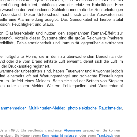
ng von Tunneln eingesetzt werden, sind Sensorkabelmelder. Hierbei
rerhöhung detektiert, abhängig von der erhitzten Kabellänge. Eine
 zwischen den verbundenen Schleifen innerhalb der Sensorleitungen
r Widerstand. Dieser Unterschied macht sich an der Auswerteinheit
welle eine Alarmmeldung ausgibt. Das Sensorkabel ist hierbei stabil
sion, Feuchtigkeit und Staub.
 von Glasfaserkabeln und nutzen den sogenannten Raman-Effekt zur
ung). Vorteile dieser Systeme sind die große Reichweite (mehrere
exibilität, Fehlalarmsicherheit und Immunität gegenüber elektrischen
r luftgefüllte Rohre, die in dem zu überwachenden Bereich an der
nd oder die vom Brand erhitzte Luft erwärmt, dehnt sich die Luft im
der Druckanstieg registriert.
arnmelder unbestritten sind, haben Feuerwehr und Anwohner jedoch
nd einerseits oft auf Wartungsmängel und schlechte Einstellungen
en im Umfeld eines Melders. Beispiele sind der Betrieb von Staplern
en unter einem Melder. Weitere Fehlerquellen sind Wasserdampf
lammenmelder
,
Multikriterien-Melder
,
photolelektische Rauchmelder
,
09 um 09:55 Uhr veröffentlicht und unter
Allgemeines
gespeichert. Sie können
erfolgen. Sie können einen
Kommentar hinterlassen
oder einen
Trackback
von