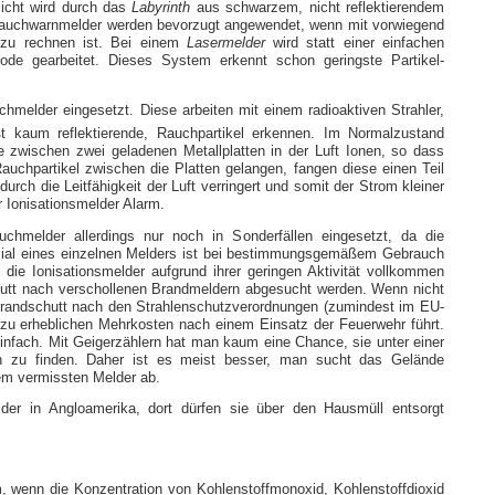
icht wird durch das
Labyrinth
aus schwarzem, nicht reflektierendem
auchwarnmelder werden bevorzugt angewendet, wenn mit vorwiegend
 zu rechnen ist. Bei einem
Lasermelder
wird statt einer einfachen
iode gearbeitet. Dieses System erkennt schon geringste Partikel-
chmelder eingesetzt. Diese arbeiten mit einem radioaktiven Strahler,
 kaum reflektierende, Rauchpartikel erkennen. Im Normalzustand
le zwischen zwei geladenen Metallplatten in der Luft Ionen, so dass
uchpartikel zwischen die Platten gelangen, fangen diese einen Teil
urch die Leitfähigkeit der Luft verringert und somit der Strom kleiner
r Ionisationsmelder Alarm.
auchmelder allerdings nur noch in Sonderfällen eingesetzt, da die
zial eines einzelnen Melders ist bei bestimmungsgemäßem Gebrauch
 die Ionisationsmelder aufgrund ihrer geringen Aktivität vollkommen
hutt nach verschollenen Brandmeldern abgesucht werden. Wenn nicht
randschutt nach den Strahlenschutzverordnungen (zumindest im EU-
zu erheblichen Mehrkosten nach einem Einsatz der Feuerwehr führt.
infach. Mit Geigerzählern hat man kaum eine Chance, sie unter einer
rn zu finden. Daher ist es meist besser, man sucht das Gelände
em vermissten Melder ab.
lder in Angloamerika, dort dürfen sie über den Hausmüll entsorgt
, wenn die Konzentration von Kohlenstoffmonoxid, Kohlenstoffdioxid