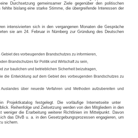
ie eine Durchsetzung gemeinsamer Ziele gegenüber den politischen
fehlte bislang eine starke Stimme, die übergreifende Interessen der
en intensivierten sich in den vergangenen Monaten die Gespräche
ührten sie am 24. Februar in Nürnberg zur Gründung des Deutschen
em Gebiet des vorbeugenden Brandschutzes zu informieren,
en Brandschutzes für Politik und Wirtschaft zu sein,
 zur baulichen und betrieblichen Sicherheit beizutragen,
wie die Entwicklung auf dem Gebiet des vorbeugenden Brandschutzes zu
d Auslandes über neueste Verfahren und Methoden aufzubereiten und
n Projektkatalog festgelegt. Die vorläufige Internetseite unter
lick. Reihenfolge und Zielsetzung werden von den Mitgliedern in den
 weniger die Erarbeitung weiterer Richtlinien im Mittelpunkt. Davon
 sich das DIvB u. a. in den Gesetzgebungsprozessen engagieren, um
u sichern.