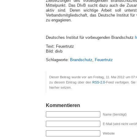
Zielsetzungen des vorbeugenden Brandschutzes
Mittelpunkt. Das DIvB sucht dazu auch die Zusam
aktiv sind. Deren wichtige Arbeit soll unters
Verbandsmitgliedschaft, das Deutsche Institut für
zu engagieren.
Deutsches Institut für vorbeugenden Brandschutz
h
Text: Feuertrutz
Bild: divb
Schlagworte:
Brandschutz
,
Feuertrutz
Dieser Beitrag wurde vor am Freitag, 11. Mai 2012 um 07:4
zu diesem Eintrag über den
RSS-2.0
-Feed verfolgen. Si
hierher setzen.
Kommentieren
Name (benötigt)
E-Mail (wird nicht veröff
Website