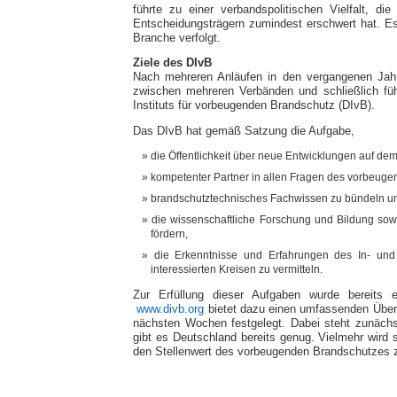
führte zu einer verbandspolitischen Vielfalt, d
Entscheidungsträgern zumindest erschwert hat. Es 
Branche verfolgt.
Ziele des DIvB
Nach mehreren Anläufen in den vergangenen Jahr
zwischen meh­reren Verbänden und schließlich f
Instituts für vorbeugenden Brandschutz (DIvB).
Das DIvB hat gemäß Satzung die Aufgabe,
die Öffentlichkeit über neue Entwicklungen auf d
kompetenter Partner in allen Fragen des vorbeugend
brandschutztechnisches Fachwissen zu bündeln und
die wissenschaftliche Forschung und Bildung so
fördern,
die Erkenntnisse und Erfahrungen des In- un
interessierten Kreisen zu vermitteln.
Zur Erfüllung dieser Aufgaben wurde bereits ei
www.divb.org
bietet dazu einen umfassenden Überb
nächsten Wochen festgelegt. Dabei steht zunächst
gibt es Deutschland bereits genug. Vielmehr wird
den Stellenwert des vorbeugenden Brandschutzes z