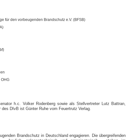
ge für den vorbeugenden Brandschutz e.V. (BFSB)
A)
bf)
nen
. OHG
nator h.c. Volker Rodenberg sowie als Stellvertreter Lutz Battran,
 des DIvB ist Günter Ruhe vom Feuertrutz Verlag.
orbeugenden Brandschutz in Deutschland engagieren. Die übergreifenden