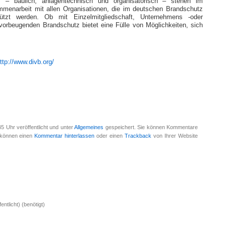
 – baulich, anlagentechnisch und organisatorisch – stehen im
menarbeit mit allen Organisationen, die im deut­schen Brandschutz
tützt werden. Ob mit Einzelmitgliedschaft, Unternehmens -oder
 vorbeugenden Brandschutz bietet eine Fülle von Möglichkeiten, sich
ttp://www.divb.org/
5 Uhr veröffentlicht und unter
Allgemeines
gespeichert. Sie können Kommentare
e können einen
Kommentar hinterlassen
oder einen
Trackback
von Ihrer Website
entlicht) (benötigt)