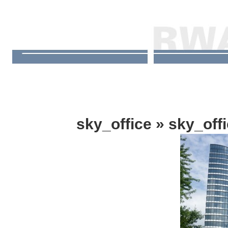
sky_office
» sky_off