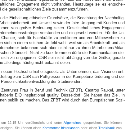
­schaft­li­ches En­ga­ge­ment nicht vor­han­den. Heut­zu­tage sei es ent­schei­
die ge­sell­schaft­li­chen Ziele zu­sam­men­zu­führen.
ss die Ein­hal­tung ethi­scher Grundsät­ze, die Be­ach­tung der Nach­hal­tig­
r­beits­si­cher­heit und Um­welt so­wie der faire Um­gang mit Kun­den und
­neh­men von großer Be­deu­tung sei­en. Ge­sell­schaft­li­ches En­ga­ge­ment
r­neh­mens­stra­te­gie ver­stan­den und ein­ge­setzt wer­den. Für die Un­
e Chan­ce, sich für Fach­kräfte zu pro­fi­lie­ren und von Mit­be­wer­bern zu
 fühlen sich in ei­nem sol­chen Um­feld wohl, weil sie als Ar­beits­kraft und als
ter­neh­mer be­ken­nen sich aber nicht nur zu ih­ren Mit­ar­bei­tern/­Mit­ar­
­mi­schen Stand­ort. Nicht zu kurz kom­men dürfe die Kom­mu­ni­ka­tion die­
 sich zu en­ga­gie­ren. CSR sei nicht ab­hän­gig von der Größe, ge­rade
ie al­ler­dings häu­fig nicht be­kannt sei­en.
en Hoch­schul­frei­heits­ge­setz als Un­ter­neh­men, das Vi­sio­nen ent­
n Bei­trag zum CSR sah Pott­gies­ser in der Kom­pe­tenz­för­de­rung und der
r­sön­lich­keits­ent­wick­lung der Stu­die­ren­den.
es Zen­trums Frau in Be­ruf und Tech­nik (ZFBT), Ca­strop Rau­xel, un­ter
be­rin EiQ in­spi­ra­tio­nal qua­li­ty, Düs­sel­dorf. Sie ha­ben das Ziel, in
­
nen pu­blik zu ma­chen. Das ZFBT wird durch den Eu­ropäi­schen So­zi­
 um 12:15 Uhr veröffentlicht und unter
Allgemeines
gespeichert. Sie können
erfolgen. Sie können einen
Kommentar hinterlassen
oder einen
Trackback
von