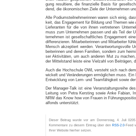
gung re­sul­tie­re, die fi­nan­zi­elle Ba­sis für ge­sell
dend, die ö­ko­no­mi­schen Ziele der Un­ter­neh­men und 
Alle Po­di­ums­teil­neh­me­rin­nen wa­ren sich ei­nig, da
keit, das En­ga­ge­ment für Bil­dung und The­men wie A
Lie­fe­ran­ten für die von ih­nen ver­tre­te­nen Un­ter
muss zum Un­ter­neh­men pas­sen und als Teil der Un­te
ter­neh­men ist ge­sell­schaft­li­ches En­ga­ge­ment ein
dif­fe­ren­zie­ren. Mit­ar­bei­te­rin­nen und Mit­ar­bei­ter
Mensch ak­zep­tiert wer­den. Ver­ant­wor­tungs­volle Un­
bei­te­rin­nen und de­ren Fa­mi­li­en, son­dern zum hei
ser Ak­ti­vitäten, um auch an­de­ren Mut zu ma­chen,
der Mit­tel­stand leiste eine Viel­zahl von Bei­trä­gen, d
Auch die Hoch­schule OWL ver­steht sich nach dem neu
wi­ckelt und Ver­än­de­run­gen er­mög­li­chen muss. Ei
Ent­wick­lung von Lern- und Team­fähig­keit so­wie der Pe
Der Ma­na­ger-Talk ist eine Ver­an­stal­tungs­reihe d
Lei­tung von Pe­tra Kers­ting so­wie Anke Fa­bian, In­ha­
NRW das Know how von Frauen in Führungs­po­si­tio­
al­fonds un­ter­stützt.
Dieser Beitrag wurde vor am Donnerstag, 4. Juli 0205
Kommentare zu diesem Eintrag über den
RSS-2.0
-Feed v
Ihrer Website hierher setzen.