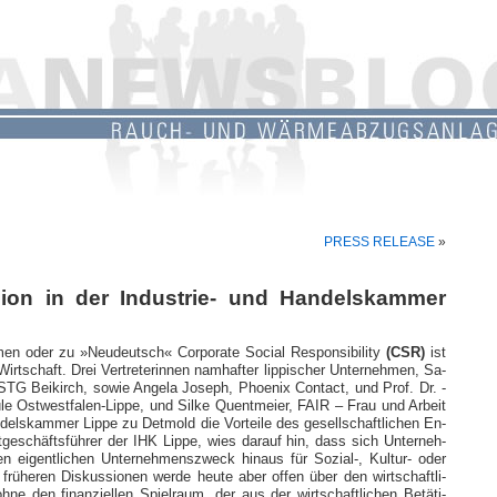
PRESS RELEASE
»
sion in der Industrie- und Handelskammer
h­men oder zu »­Neu­deutsch« Cor­po­rate So­cial Re­spon­si­bi­lity
(CSR)
ist
irt­schaft. Drei Ver­tre­te­rin­nen nam­haf­ter lip­pi­scher Un­ter­neh­men, Sa­
, STG Bei­kirch, so­wie An­gela Jo­se­ph, Phoe­nix Con­tact, und Prof. Dr. -
hule Ost­west­fa­len-Lip­pe, und Silke Quent­mei­er, FAIR – Frau und Ar­beit
an­dels­kam­mer Lippe zu Det­mold die Vor­teile des ge­sell­schaft­li­chen En­
e­schäfts­füh­rer der IHK Lip­pe, wies dar­auf hin, dass sich Un­ter­neh­
n ei­gent­li­chen Un­ter­neh­mens­zweck hin­aus für So­zial-, Kul­tur- oder
 frühe­ren Dis­kus­sio­nen werde heute aber of­fen ü­ber den wirt­schaft­li­
ne den fi­nan­zi­el­len Spiel­raum, der aus der wirt­schaft­li­chen Betäti­