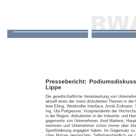
Pressebericht: Podiumsdiskus
Lippe
Die ge­sell­schaft­li­che Ver­ant­wor­tung von Un­ter­ne
ak­tu­ell ei­nes der meist dis­ku­tier­ten The­men in der W
bine El­ting, Weid­mül­ler In­ter­fa­ce, An­nik Erd­mann
Ing. Uta Pott­gies­ser, Vi­ze­prä­si­den­tin der Hoch­sc
in der Re­gion, dis­ku­tier­ten in der In­dus­trie- und H
ga­ge­ments von Un­ter­neh­men. Axel Mar­tens, Haupt­g
me­rin­nen und Un­ter­neh­mer schon im­mer ü­ber ih­re
Sport­för­de­rung en­ga­giert ha­ben. Im Ge­gen­satz zu
chen Nut­zen ge­spro­chen. Selbst­ver­ständ­lich sei oh