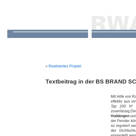
«
Realisiertes Projekt:
Textbeitrag in der BS BRAND S
Mit Hilfe von 
effektiv aus e
Typ 200 N
“ 
zuverlässig.D
Hublängen
un
der Fenster kö
so reguliert we
der Dichtsch
eingestellt wer