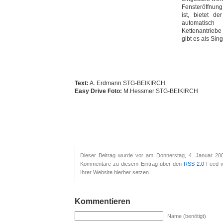
Fensteröffnung
ist, bietet d
automatisch
Kettenantriebe
gibt es als Si
Text:
A. Erdmann STG-BEIKIRCH
Easy Drive Foto:
M.Hessmer STG-BEIKIRCH
Dieser Beitrag wurde vor am Donnerstag, 4. Januar 200
Kommentare zu diesem Eintrag über den
RSS-2.0
-Feed v
Ihrer Website hierher setzen.
Kommentieren
Name (benötigt)