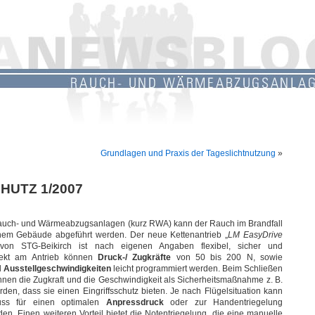
Grundlagen und Praxis der Tageslichtnutzung
»
CHUTZ 1/2007
Rauch- und Wärmeabzugsanlagen (kurz RWA) kann der Rauch im Brandfall
inem Gebäude abgeführt werden. Der neue Kettenantrieb „
LM EasyDrive
von STG-Beikirch ist nach eigenen Angaben flexibel, sicher und
irekt am Antrieb können
Druck-/ Zugkräfte
von 50 bis 200 N, sowie
d
Ausstellgeschwindigkeiten
leicht programmiert werden. Beim Schließen
nnen die Zugkraft und die Geschwindigkeit als Sicherheitsmaßnahme z. B.
rden, dass sie einen Eingriffsschutz bieten. Je nach Flügelsituation kann
luss für einen optimalen
Anpressdruck
oder zur Handentriegelung
den. Einen weiteren Vorteil bietet die Notentriegelung, die eine manuelle