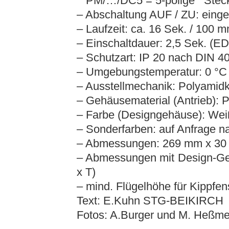
PM/…/DC5 = 5-polige Stec
– Abschaltung AUF / ZU: eing
– Laufzeit: ca. 16 Sek. / 100 
– Einschaltdauer: 2,5 Sek. (E
– Schutzart: IP 20 nach DIN 4
– Umgebungstemperatur: 0 °C 
– Ausstellmechanik: Polyamidk
– Gehäusematerial (Antrieb): 
– Farbe (Designgehäuse): We
– Sonderfarben: auf Anfrage n
– Abmessungen: 269 mm x 30 
– Abmessungen mit Design-G
x T)
– mind. Flügelhöhe für Kippfe
Text: E.Kuhn STG-BEIKIRCH
Fotos: A.Burger und M. Heß