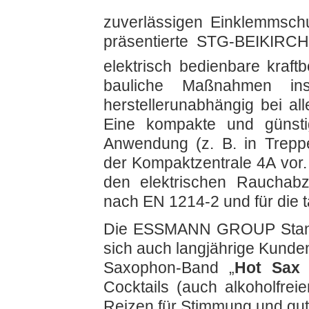
zuverlässigen Einklemmschu
präsentierte STG-BEIKIRCH
elektrisch bedienbare kraft
bauliche Maßnahmen ins
herstellerunabhängig bei al
Eine kompakte und günst
Anwendung (z. B. in Trepp
der Kompaktzentrale 4A vor
den elektrischen Rauchabzu
nach EN 1214-2 und für die t
Die ESSMANN GROUP Standpa
sich auch langjährige Kunden
Saxophon-Band „
Hot Sax 
Cocktails (auch alkoholfrei
Reizen für Stimmung und gut