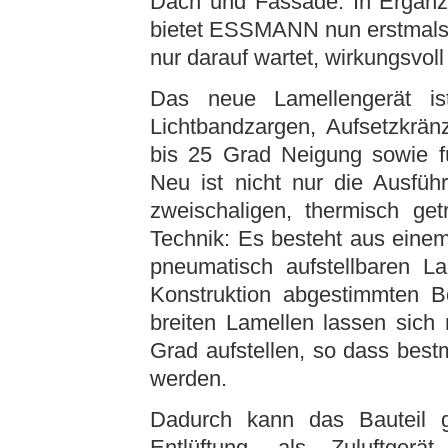
Dach und Fassade. In Ergän
bietet ESSMANN nun erstmals e
nur darauf wartet, wirkungsvol
Das neue Lamellengerät is
Lichtbandzargen, Aufsetzkrän
bis 25 Grad Neigung sowie f
Neu ist nicht nur die Ausfüh
zweischaligen, thermisch get
Technik: Es besteht aus eine
pneumatisch aufstellbaren L
Konstruktion abgestimmten B
breiten Lamellen lassen sich
Grad aufstellen, so dass best
werden.
Dadurch kann das Bauteil g
Entlüftung, als Zuluftger