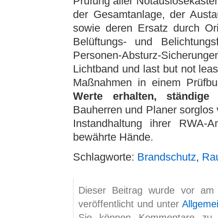
Prüfung aller Notauslösekäste
der Gesamtanlage, der Austau
sowie deren Ersatz durch Ori
Belüftungs- und Belichtungs
Personen-Absturz-Sicheru
Lichtband und last but not lea
Maßnahmen in einem Prüfbuc
Werte erhalten, ständige 
Bauherren und Planer sorglos 
Instandhaltung ihrer RWA-A
bewährte Hände.
Schlagworte:
Brandschutz
,
Ra
Dieser Beitrag wurde vor am
veröffentlicht und unter
Allgeme
Sie können Kommentare zu