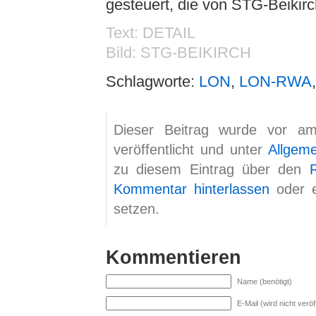
gesteuert, die von STG-Beikirch
Text: DETAIL
Bild: STG-BEIKIRCH
Schlagworte:
LON
,
LON-RWA
Dieser Beitrag wurde vor a
veröffentlicht und unter
Allgem
zu diesem Eintrag über den
Kommentar hinterlassen
oder 
setzen.
Kommentieren
Name (benötigt)
E-Mail (wird nicht veröff