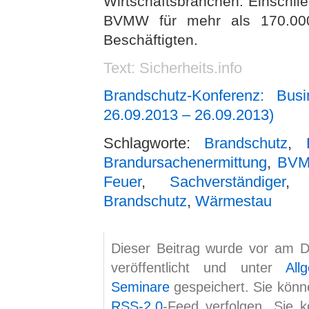
Wirtschaftsbranchen. Einschlie
BVMW für mehr als 170.000
Beschäftigten.
Text: Sicherheits.info
Brandschutz-Konferenz: Bus
26.09.2013 – 26.09.2013)
Schlagworte:
Brandschutz
,
Brandursachenermittung
,
BV
Feuer
,
Sachverständiger
Brandschutz
,
Wärmestau
Dieser Beitrag wurde vor am 
veröffentlicht und unter
All
Seminare
gespeichert. Sie kön
RSS-2.0
-Feed verfolgen. Sie 