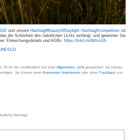
019
und unsere
Hashtag
#
BeautyOfDaylight
Hashtag
#
competition
ist
, das die Schönheit des natürlichen Lichts einfängt, und gewinnen Sie
her. Einreichungsdetails und AGBs:
https://lnkd.in/dbfmzUh
UNESCO
 06:19 Uhr veröffentlicht und unter
Allgemeines
,
Licht
gespeichert. Sie können
erfolgen. Sie können einen
Kommentar hinterlassen
oder einen
Trackback
von
entlicht) (benötigt)