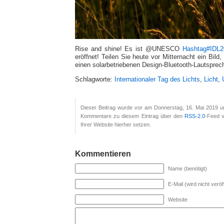
Rise and shine! Es ist @UNESCO
Hashtag
#
IDL2
eröffnet! Teilen Sie heute vor Mitternacht ein Bild
einen solarbetriebenen Design-Bluetooth-Lautsprec
Schlagworte:
Internationaler Tag des Lichts
,
Licht
,
Dieser Beitrag wurde vor am Donnerstag, 16. Mai 2019 um
Kommentare zu diesem Eintrag über den
RSS-2.0
-Feed v
Ihrer Website hierher setzen.
Kommentieren
Name (benötigt)
E-Mail (wird nicht veröff
Website