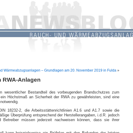
nd Wärmeabzugsanlagen – Grundlagen am 20. November 2019 in Fulda
»
on RWA-Anlagen
 wesent­licher Bestandteil des vor­beu­gen­den Brandschutzes zum
in Höchstmaß an Sicherheit der RWA zu ge­währ­leisten, sind eine
 notwendig.
IN 18232-2, die Arbeitsstättenrichtlinien A1.6 und A1.7 sowie die
ßige Überprüfung entsprechend der Herstellerangaben, i.d.R. jedoch
nd Betreiber müssen jederzeit nachweisen können, dass sie ihrer