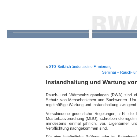
«
STG-Beikirch ändert seine Firmierung
Seminar – Rauch- u
Instandhaltung und Wartung v
Rauch- und Wärme­abzugs­anlagen (RWA) sind ein
Schutz von Menschenleben und Sach­werten. Um e
regel­mäßige Wartung und Instand­hal­tung zwingend
Verschiedene gesetzliche Regelungen, z.B. die D
Musterbauverordnung (MBO), schreiben die regelmä
mindestens einmal jährlich, vor. Eigentümer u
Verpflichtung nachgekommen sind.