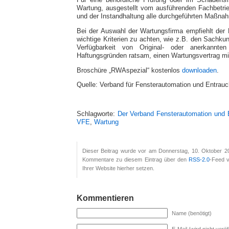
Für eine behördliche Prüfung oder im Schadensfa
Wartung, ausgestellt vom ausführenden Fachbetri
und der Instandhaltung alle durchgeführten Maßnahm
Bei der Auswahl der Wartungsfirma empfiehlt der
wichtige Kriterien zu achten, wie z.B. den Sachku
Verfügbarkeit von Original- oder anerkannt
Haftungsgründen ratsam, einen Wartungsvertrag mi
Broschüre „RWAspezial“ kostenlos
downloaden
.
Quelle: Verband für Fensterautomation und Entrau
Schlagworte:
Der Verband Fensterautomation und 
VFE
,
Wartung
Dieser Beitrag wurde vor am Donnerstag, 10. Oktober 20
Kommentare zu diesem Eintrag über den
RSS-2.0
-Feed v
Ihrer Website hierher setzen.
Kommentieren
Name (benötigt)