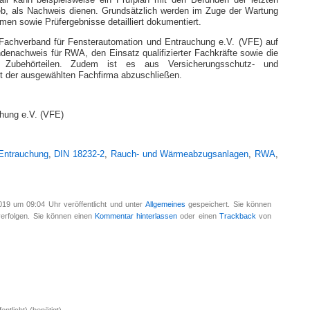
ll kann beispielsweise ein Prüfplan mit den Befunden der letzten
eb, als Nachweis dienen. Grundsätzlich werden im Zuge der Wartung
en sowie Prüfergebnisse detailliert dokumentiert.
 Fachverband für Fensterautomation und Entrauchung e.V. (VFE) auf
ndenachweis für RWA, den Einsatz qualifizierter Fachkräfte sowie die
en Zubehörteilen. Zudem ist es aus Versicherungsschutz- und
t der ausgewählten Fachfirma abzuschließen.
chung e.V. (VFE)
Entrauchung
,
DIN 18232-2
,
Rauch- und Wärme­abzugs­anlagen
,
RWA
,
19 um 09:04 Uhr veröffentlicht und unter
Allgemeines
gespeichert. Sie können
erfolgen. Sie können einen
Kommentar hinterlassen
oder einen
Trackback
von