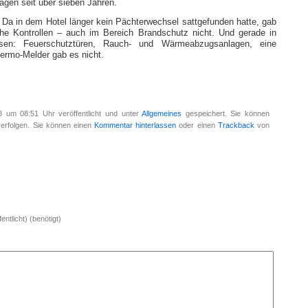
tagen seit über sieben Jahren.
. Da in dem Hotel länger kein Pächterwechsel sattgefunden hatte, gab
che Kontrollen – auch im Bereich Brandschutz nicht. Und gerade in
sen: Feuerschutztüren, Rauch- und Wärmeabzugsanlagen, eine
ermo-Melder gab es nicht.
8 um 08:51 Uhr veröffentlicht und unter
Allgemeines
gespeichert. Sie können
erfolgen. Sie können einen
Kommentar hinterlassen
oder einen
Trackback
von
entlicht) (benötigt)