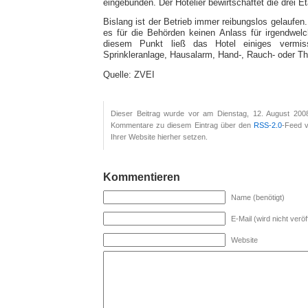
eingebunden. Der Hotelier bewirtschaftet die drei E
Bislang ist der Betrieb immer reibungslos gelaufen
es für die Behörden keinen Anlass für irgendwel
diesem Punkt ließ das Hotel einiges vermis
Sprinkleranlage, Hausalarm, Hand-, Rauch- oder Th
Quelle: ZVEI
Dieser Beitrag wurde vor am Dienstag, 12. August 200
Kommentare zu diesem Eintrag über den
RSS-2.0
-Feed v
Ihrer Website hierher setzen.
Kommentieren
Name (benötigt)
E-Mail (wird nicht veröff
Website