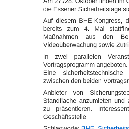
Am 27./28. Oktober finden im
die Essener Sicherheitstage sta
Auf diesem BHE-Kongress, d
bereits zum 4. Mal stattfin
Maßnahmen aus den Bere
Videoüberwachung sowie Zutritt
In zwei parallelen Veranst
Vortragsprogramm angeboten.
Eine sicherheitstechnische
zwischen den beiden Vortragsrä
Anbieter von Sicherungste
Standfläche anzumieten und a
zu präsentieren. Interess
Geschäftsstelle.
Schlagworte:
BHE
,
Sicherheit