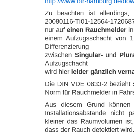
http://www.btr-hamburg.de/do
Zu beachten ist allerdings,
20080116-TI01-12564-1720687
nur auf
einen
Rauchmelder
in
einem Aufzugsschacht von 1
Differenzierung
zwischen
Singular-
und
Plur
Aufzugschacht
wird hier
leider gänzlich vern
Die DIN VDE 0833-2 bezieht s
Norm für Rauchmelder in Fahrs
Aus diesem Grund können 
Installationsabstände nich
kleiner das Raumvolumen ist, 
dass der Rauch detektiert wird