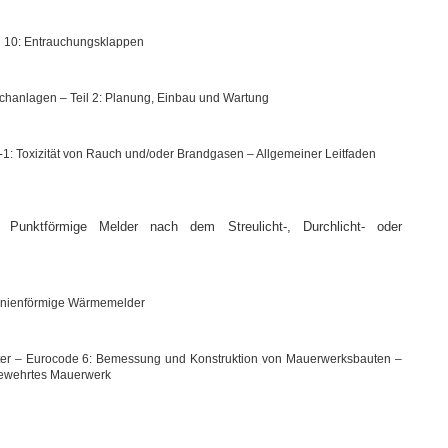
il 10: Entrauchungsklappen
hanlagen – Teil 2: Planung, Einbau und Wartung
7-1: Toxizität von Rauch und/oder Brandgasen – Allgemeiner Leitfaden
Punktförmige Melder nach dem Streulicht-, Durchlicht- oder
 linienförmige Wärmemelder
eter – Eurocode 6: Bemessung und Konstruktion von Mauerwerksbauten –
nbewehrtes Mauerwerk