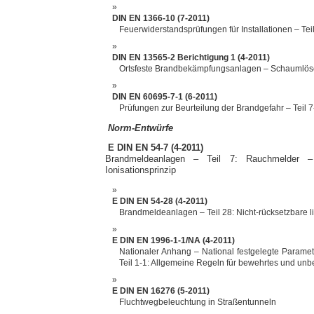
DIN EN 1366-10 (7-2011)
Feuerwiderstandsprüfungen für Installationen – Te
DIN EN 13565-2 Berichtigung 1 (4-2011)
Ortsfeste Brandbekämpfungsanlagen – Schaumlösc
DIN EN 60695-7-1 (6-2011)
Prüfungen zur Beurteilung der Brandgefahr – Teil 
Norm-Entwürfe
E DIN EN 54-7 (4-2011)
Brandmeldeanlagen – Teil 7: Rauchmelder – 
Ionisationsprinzip
E DIN EN 54-28 (4-2011)
Brandmeldeanlagen – Teil 28: Nicht-rücksetzbare
E DIN EN 1996-1-1/NA (4-2011)
Nationaler Anhang – National festgelegte Param
Teil 1-1: Allgemeine Regeln für bewehrtes und u
E DIN EN 16276 (5-2011)
Fluchtwegbeleuchtung in Straßentunneln