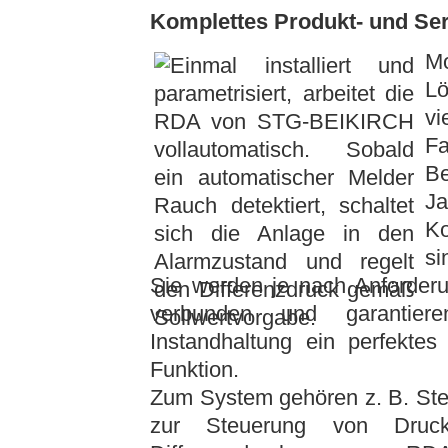
Komplettes Produkt- und Se
Mo
L
v
Fa
Be
Ja
K
si
Sie werden je nach Anforderu
verbunden und garantie
Instandhaltung ein perfekte
Funktion.
Zum System gehören z. B. Ste
zur Steuerung von Druckr