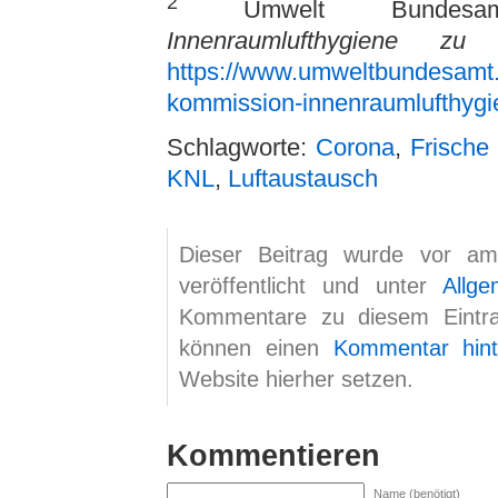
2
Umwelt Bundes
Innenraumlufthygiene z
https://www.umweltbundesamt
kommission-innenraumlufthygi
Schlagworte:
Corona
,
Frische 
KNL
,
Luftaustausch
Dieser Beitrag wurde vor a
veröffentlicht und unter
Allge
Kommentare zu diesem Eint
können einen
Kommentar hint
Website hierher setzen.
Kommentieren
Name (benötigt)