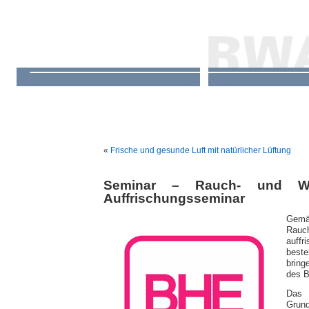
«
Frische und gesunde Luft mit natürlicher Lüftung
Seminar – Rauch- und Wär
Auffrischungsseminar
Gemä
Rauc
auffr
best
bring
des B
Das 
Grund