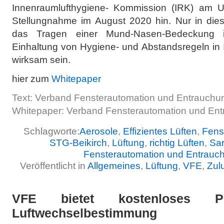
Innenraumlufthygiene- Kommission (IRK) am U
Stellungnahme im August 2020 hin. Nur in di
das Tragen einer Mund-Nasen-Bedeckung i
Einhaltung von Hygiene- und Abstandsregeln in
wirksam sein.
hier zum
Whitepaper
Text: Verband Fensterautomation und Entrauchun
Whitepaper: Verband Fensterautomation und Ent
Schlagworte:
Aerosole
,
Effizientes Lüften
,
Fens
STG-Beikirch
,
Lüftung
,
richtig Lüften
,
Sa
Fensterautomation und Entrauc
Veröffentlicht in
Allgemeines
,
Lüftung
,
VFE
,
Zulu
VFE bietet kostenloses Pl
Luftwechselbestimmung