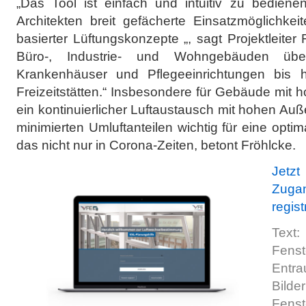
„Das Tool ist einfach und intuitiv zu bediene
Architekten breit gefächerte Einsatzmöglichke
basierter Lüftungskonzepte „, sagt Projektleiter
Büro-, Industrie- und Wohngebäuden übe
Krankenhäuser und Pflegeeinrichtungen bis h
Freizeitstätten.“ Insbesondere für Gebäude mit 
ein kontinuierlicher Luftaustausch mit hohen A
minimierten Umluftanteilen wichtig für eine opti
das nicht nur in Corona-Zeiten, betont Fröhlcke.
Jetzt
Zugan
regist
Te
Fen
Entra
Bi
Fen