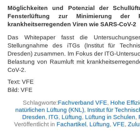
Möglichkeiten und Potenzial der Schullüft
Fensterlüftung zur Minimierung der R
krankheitserregenden Viren wie SARS-CoV-2
Das Whitepaper fasst die Untersuchungserg
Stellungnahme des iTGs (Institut für Techn
Dresden) zusammen. Im Fokus der ITG-Untersuch
Belastung von Raumluft mit krankheitserregend
CoV-2.
Text: VFE
Bild: VFE
Schlagworte:
Fachverband VFE
,
Hohe Effizi
natürlichen Lüftung (KNL)
,
Institut für Techn
Dresden
,
ITG
,
Lüftung
,
Lüftung in Schulen
,
Veröffentlicht in
Fachartikel
,
Lüftung
,
VFE
,
Zulu