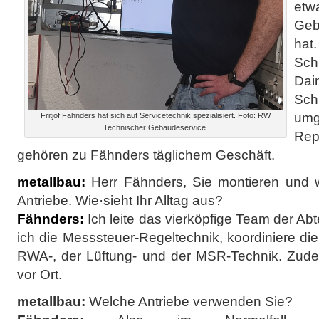
etw
Geb
ha
Sc
Dai
Sc
um
Fritjof Fähnders hat sich auf Servicetechnik spezialisiert. Foto: RW
Technischer Gebäudeservice.
Rep
gehören zu Fähnders täglichem Geschäft.
metallbau:
Herr Fähnders, Sie montieren und
Antriebe. Wie·sieht Ihr Alltag aus?
Fähnders:
Ich leite das vierköpfige Team der A
ich die Messsteuer-Regeltechnik, koordiniere d
RWA-, der Lüftung- und der MSR-Technik. Zude
vor Ort.
metallbau:
Welche Antriebe verwenden Sie?