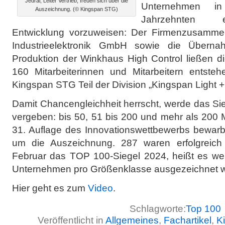
Jedral, Leiter Vertrieb, freuen sich über die
Unternehmen in
Auszeichnung. (© Kingspan STG)
Jahrzehnten e
Entwicklung vorzuweisen: Der Firmenzusammen
Industrieelektronik GmbH sowie die Übern
Produktion der Winkhaus High Control ließen d
160 Mitarbeiterinnen und Mitarbeitern entsteh
Kingspan STG Teil der Division „Kingspan Light + 
Damit Chancengleichheit herrscht, werde das Si
vergeben: bis 50, 51 bis 200 und mehr als 200 M
31. Auflage des Innovationswettbewerbs bewarbe
um die Auszeichnung. 287 waren erfolgreich
Februar das TOP 100-Siegel 2024, heißt es wei
Unternehmen pro Größenklasse ausgezeichnet 
Hier geht es zum
Video
.
Schlagworte:
Top 100
Veröffentlicht in
Allgemeines
,
Fachartikel
,
K