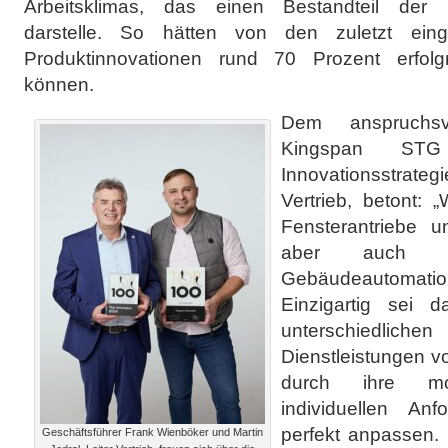
Arbeitsklimas, das einen Bestandteil der 
darstelle. So hätten von den zuletzt eing
Produktinnovationen rund 70 Prozent erfol
können.
Dem anspruchsv
Kingspan STG
Innovationsstrategi
Vertrieb, betont: „
Fensterantriebe 
aber auch 
Gebäudeautomation
Einzigartig sei d
unterschiedl
Dienstleistungen v
durch ihre mo
individuellen An
perfekt anpassen.
Geschäftsführer Frank Wienböker und Martin