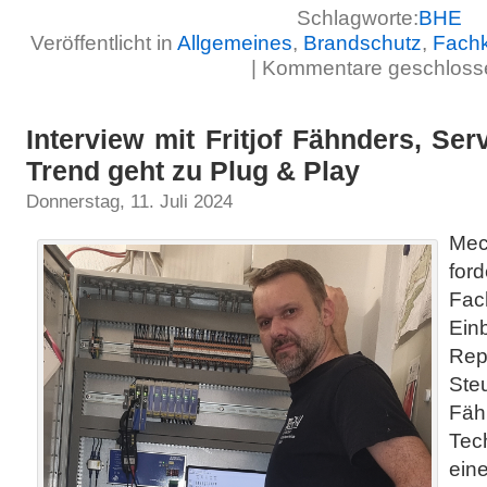
Schlagworte:
BHE
Veröffentlicht in
Allgemeines
,
Brandschutz
,
Fach
|
Kommentare geschloss
Interview mit Fritjof Fähnders, Ser
Trend geht zu Plug & Play
Donnerstag, 11. Juli 2024
Mec
for
Fa
Ein
Rep
Ste
Fäh
Tec
ein