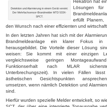
Hekatron hat ein
Lösungen für 
Detektion und Alarmierung in einem Gerät vereint:
Der Mehrfachsensor-Brandmelder MTD 533X-
Brandmeldeanl
SPCT.
erfüllt Planern,
den Wunsch nach einer effizienten und wirtschaft
In den letzten Jahren hat sich mit der Alarmieru
Brandmeldeanlage ein klarer Fokus in d
herausgebildet. Die Vorteile dieser Lösung si
weisen: Sie kommt mit einer einzigen L
vergleichsweise geringen Montageaufw
Funktionserhalt nach MLAR sicherst
Unterbrechungszeit). In vielen Fällen läs
ästhetischen Gesichtspunkten ansprechen
umsetzen, wenn nämlich Detektion und Alarmieru
sind.
Hierfür wurden spezielle Melder entwickelt, so 
SCT, der über eine integrierte Tonausgabe ve