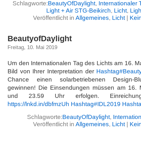
Schlagworte:
BeautyOfDaylight
,
Internationaler 
Light + Air STG-Beikirch
,
Licht
,
Ligh
Veröffentlicht in
Allgemeines
,
Licht
|
Kei
BeautyofDaylight
Freitag, 10. Mai 2019
Um den Internationalen Tag des Lichts am 16. Mai
Bild von Ihrer Interpretation der
Hashtag
#
Beauty
Chance einen solarbetriebenen Design-Blu
gewinnen! Die Einsendungen müssen am 16. 
und 23.59 Uhr erfolgen. Einreichun
https://lnkd.in/dbfmzUh
Hashtag
#
IDL2019
Hasht
Schlagworte:
BeautyOfDaylight
,
Internatio
Veröffentlicht in
Allgemeines
,
Licht
|
Kei