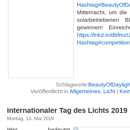
Hashtag
#
BeautyOfDa
Mitternacht, um di
solarbetriebenen B
gewinnen! Einreic
https://lnkd.in/dbfmz
Hashtag
#
competition
Schlagworte:
BeautyOfDayligh
Veröffentlicht in
Allgemeines
,
Licht
|
Kei
Internationaler Tag des Lichts 2019
Montag, 13. Mai 2019
Was bedeutet