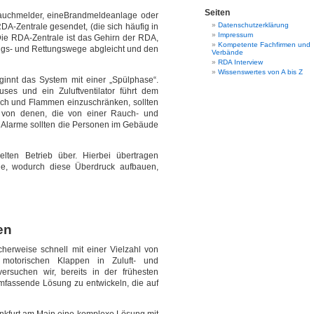
Seiten
auchmelder, eineBrandmeldeanlage oder
Datenschutzerklärung
DA-Zentrale gesendet, (die sich häufig in
Impressum
ie RDA-Zentrale ist das Gehirn der RDA,
Kompetente Fachfirmen und
ngs- und Rettungswege abgleicht und den
Verbände
RDA Interview
Wissenswertes von A bis Z
innt das System mit einer „Spülphase“.
es und ein Zuluftventilator führt dem
uch und Flammen einzuschränken, sollten
 von denen, die von einer Rauch- und
 Alarme sollten die Personen im Gebäude
ten Betrieb über. Hierbei übertragen
e, wodurch diese Überdruck aufbauen,
en
erweise schnell mit einer Vielzahl von
motorischen Klappen in Zuluft- und
rsuchen wir, bereits in der frühesten
fassende Lösung zu entwickeln, die auf