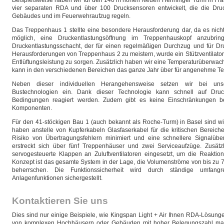
Beispielsweise haben wir für den 140 m hohen Neuen Henninger Turm in Fra
vier separaten RDA und über 100 Drucksensoren entwickelt, die die Dru
Gebäudes und im Feuerwehraufzug regeln.
Das Treppenhaus 1 stellte eine besondere Herausforderung dar, da es nicht
möglich, eine Druckentlastungsöffnung im Treppenhauskopf anzubri
Druckentlastungsschacht, der für einen regelmäßigen Durchzug und für Druc
Herausforderungen von Treppenhaus 2 zu meistern, wurde ein Stützventilator im
Entlüftungsleistung zu sorgen. Zusätzlich haben wir eine Temperaturüberwach
kann in den verschiedenen Bereichen das ganze Jahr über für angenehme T
Neben dieser individuellen Herangehensweise setzen wir bei unse
Bustechnologien ein. Dank dieser Technologie kann schnell auf Dru
Bedingungen reagiert werden. Zudem gibt es keine Einschränkungen b
Komponenten.
Für den 41-stöckigen Bau 1 (auch bekannt als Roche-Turm) in Basel sind wi
haben anstelle von Kupferkabeln Glasfaserkabel für die kritischen Berei
Risiko von Übertragungsfehlern minimiert und eine schnellere Signalüb
erstreckt sich über fünf Treppenhäuser und zwei Serviceaufzüge. Zusät
servogesteuerte Klappen an Zuluftventilatoren eingesetzt, um die Reaktion
Konzept ist das gesamte System in der Lage, die Volumenströme von bis zu 7
beherrschen. Die Funktionssicherheit wird durch ständige umfangrei
Anlagenfunktionen sichergestellt.
Kontaktieren Sie uns
Dies sind nur einige Beispiele, wie Kingspan Light + Air Ihnen RDA-Lösungen
von komplexen Hochhäusern oder Gebäuden mit hoher Belegungszahl maßg