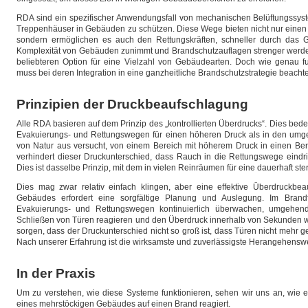
RDA sind ein spezifischer Anwendungsfall von mechanischen Belüftungss
Treppenhäuser in Gebäuden zu schützen. Diese Wege bieten nicht nur einen
sondern ermöglichen es auch den Rettungskräften, schneller durch da
Komplexität von Gebäuden zunimmt und Brandschutzauflagen strenger werde
beliebteren Option für eine Vielzahl von Gebäudearten. Doch wie genau 
muss bei deren Integration in eine ganzheitliche Brandschutzstrategie beach
Prinzipien der Druckbeaufschlagung
Alle RDA basieren auf dem Prinzip des „kontrollierten Überdrucks“. Dies bedeu
Evakuierungs- und Rettungswegen für einen höheren Druck als in den umge
von Natur aus versucht, von einem Bereich mit höherem Druck in einen Ber
verhindert dieser Druckunterschied, dass Rauch in die Rettungswege eindrin
Dies ist dasselbe Prinzip, mit dem in vielen Reinräumen für eine dauerhaft st
Dies mag zwar relativ einfach klingen, aber eine effektive Überdruckbe
Gebäudes erfordert eine sorgfältige Planung und Auslegung. Im Bra
Evakuierungs- und Rettungswegen kontinuierlich überwachen, umgehe
Schließen von Türen reagieren und den Überdruck innerhalb von Sekunden wi
sorgen, dass der Druckunterschied nicht so groß ist, dass Türen nicht mehr 
Nach unserer Erfahrung ist die wirksamste und zuverlässigste Herangehenswe
In der Praxis
Um zu verstehen, wie diese Systeme funktionieren, sehen wir uns an, wie
eines mehrstöckigen Gebäudes auf einen Brand reagiert.