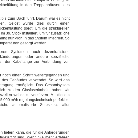
nkfurt am Main eine komplexe Lösung mit
ckbelüftung in den Treppenhäusern des
 bis zum Dach führt. Darum war es nicht
ngen. Gelöst wurde dies durch einen
kentlastung sorgt. Um die strukturellen
 39. Stock installiert, um für zusätzliche
ungsfunktion in das System integriert. So
emperaturen gesorgt werden.
ren Systemen auch dezentralisierte
ckänderungen oder andere spezifische
ei der Kabellänge zur Verbindung von
r noch einen Schritt weitergegangen und
che des Gebäudes verwendet. So wird das
ertragung ermöglicht. Das Gesamtsystem
zlich zu den Glasfaserkabeln haben wir
szeiten weiter zu verkürzen. Mit diesem
5.000 m³/h regelungstechnisch perfekt zu
che automatisierte Selbsttests aller
 liefern kann, die für die Anforderungen
efertigt sind. Wenn Sie mehr erfahren