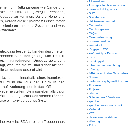
Allgemeines
Aufzugsschachtentrauchung
ystemen, um Rettungswege wie Gänge und
bantamclothing.co.uk
 sicheren Evakuierungsweg für Personen,
BHE
s Gebäude zu kommen. Da die Höhe und
Brandschutz
n, werden diese Systeme zu einer immer
chickensroad-top.nl
funktionieren moderne Systeme, und was
Fachartikel
Fachkongresse
tet werden?
FAQ's
Feuerwehraufzug
ixorawemmel.be
jarodak.nl
Kingspan STG
tet, dass bei der Luft in den designierten
kraftbetätigte Fenster
benden Bereichen gesorgt wird. Da Luft
Licht
eich mit niedrigerem Druck zu gelangen,
Lichtkuppel
gt, wodurch sie frei und sicher bleiben.
Liftschachtentrauchung
erile Umgebung gesorgt wird.
Lüftung
MRA maschineller Rauchabz
aufschlagung innerhalb eines komplexen
Normen
performancephysioclinic.co.u
ndfall muss die RDA den Druck in den
Produkte
nd auf Änderung durch das Öffnen und
Projekte
ederherstellen. Sie muss ebenfalls dafür
raio.be
geöffnet oder geschlossen werden können.
Schulungen / Seminare
ise ein aktiv geregeltes System.
spaghetti
spaghettitreesutton.co.uk
Verband
VFE
vlaanderenmuziek.land
 eine typische RDA in einem Treppenhaus
Wartung
Zuluft