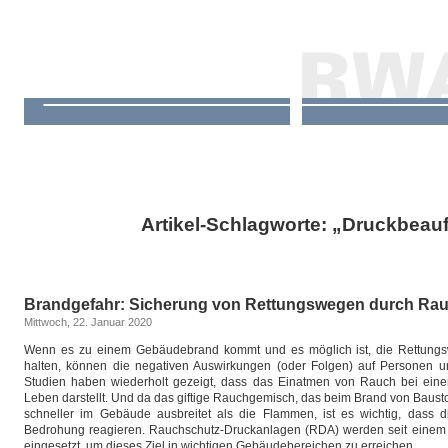
Artikel-Schlagworte: „Druckbea
Brandgefahr: Sicherung von Rettungswegen durch Ra
Mittwoch, 22. Januar 2020
Wenn es zu einem Gebäudebrand kommt und es möglich ist, die Rettungsw
halten, können die negativen Auswirkungen (oder Folgen) auf Personen un
Studien haben wiederholt gezeigt, dass das Einatmen von Rauch bei eine
Leben darstellt. Und da das giftige Rauchgemisch, das beim Brand von Baustof
schneller im Gebäude ausbreitet als die Flammen, ist es wichtig, dass d
Bedrohung reagieren. Rauchschutz-Druckanlagen (RDA) werden seit einem 
eingesetzt, um dieses Ziel in wichtigen Gebäudebereichen zu erreichen.