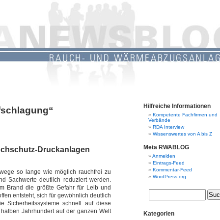
Hilfreiche Informationen
ufschlagung“
Kompetente Fachfirmen und
Verbände
RDA Interview
Wissenswertes von A bis Z
Meta RWABLOG
uchschutz-Druckanlagen
Anmelden
Eintrags-Feed
Kommentar-Feed
ege so lange wie möglich rauchfrei zu
WordPress.org
d Sachwerte deutlich reduziert werden.
m Brand die größte Gefahr für Leib und
fen entsteht, sich für gewöhnlich deutlich
ie Sicherheitssysteme schnell auf diese
halben Jahrhundert auf der ganzen Welt
Kategorien