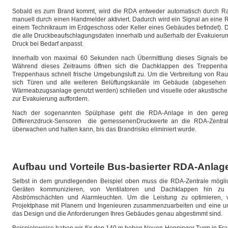
Sobald es zum Brand kommt, wird die RDA entweder automatisch durch R
manuell durch einen Handmelder aktiviert. Dadurch wird ein Signal an eine R
einem Technikraum im Erdgeschoss oder Keller eines Gebäudes befindet). D
die alle Druckbeaufschlagungsdaten innerhalb und außerhalb der Evakuieru
Druck bei Bedarf anpasst.
Innerhalb von maximal 60 Sekunden nach Übermittlung dieses Signals beg
Während dieses Zeitraums öffnen sich die Dachklappen des Treppenhaus
Treppenhaus schnell frische Umgebungsluft zu. Um die Verbreitung von Ra
sich Türen und alle weiteren Belüftungskanäle im Gebäude (abgesehen
Wärmeabzugsanlage genutzt werden) schließen und visuelle oder akustische
zur Evakuierung auffordern.
Nach der sogenannten Spülphase geht die RDA-Anlage in den geregel
Differenzdruck-Sensoren die gemessenenDruckwerte an die RDA-Zentral
überwachen und halten kann, bis das Brandrisiko eliminiert wurde.
Aufbau und Vorteile Bus-basierter RDA-Anlag
Selbst in dem grundlegenden Beispiel oben muss die RDA-Zentrale möglich
Geräten kommunizieren, von Ventilatoren und Dachklappen hin zu 
Abströmschächten und Alarmleuchten. Um die Leistung zu optimieren, ve
Projektphase mit Planern und Ingenieuren zusammenzuarbeiten und eine um
das Design und die Anforderungen Ihres Gebäudes genau abgestimmt sind.