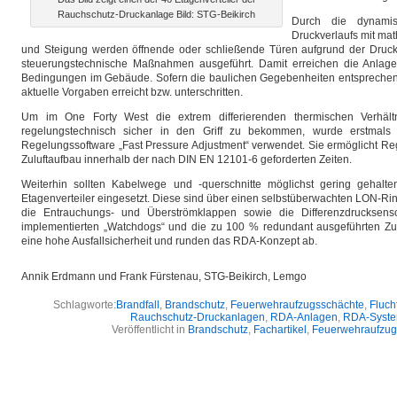
Rauchschutz-Druckanlage Bild: STG-Beikirch
Durch die dynamis
Druckverlaufs mit ma
und Steigung werden öffnende oder schließende Türen aufgrund der Druc
steuerungstechnische Maßnahmen ausgeführt. Damit erreichen die Anlage
Bedingungen im Gebäude. Sofern die baulichen Gegebenheiten entsprechend
aktuelle Vorgaben erreicht bzw. unterschritten.
Um im One Forty West die extrem differierenden thermischen Verhält
regelungstechnisch sicher in den Griff zu bekommen, wurde erstmals 
Regelungssoftware „Fast Pressure Adjustment“ verwendet. Sie ermöglicht Re
Zuluftaufbau innerhalb der nach DIN EN 12101-6 geforderten Zeiten.
Weiterhin sollten Kabelwege und -querschnitte möglichst gering gehal
Etagenverteiler eingesetzt. Diese sind über einen selbstüberwachten LON-R
die Entrauchungs- und Überströmklappen sowie die Differenzdrucksens
implementierten „Watchdogs“ und die zu 100 % redundant ausgeführten Zuluf
eine hohe Ausfallsicherheit und runden das RDA-Konzept ab.
Annik Erdmann und Frank Fürstenau, STG-Beikirch, Lemgo
Schlagworte:
Brandfall
,
Brandschutz
,
Feuerwehraufzugsschächte
,
Fluch
Rauchschutz-Druckanlagen
,
RDA-Anlagen
,
RDA-Syst
Veröffentlicht in
Brandschutz
,
Fachartikel
,
Feuerwehraufzug