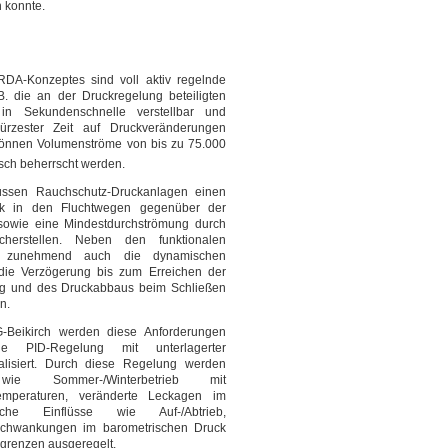
 konnte.
DA-Konzeptes sind voll aktiv regelnde
. die an der Druckregelung beteiligten
in Sekundenschnelle verstellbar und
ürzester Zeit auf Druckveränderungen
können Volumenströme von bis zu 75.000
sch beherrscht werden.
ssen Rauchschutz-Druckanlagen einen
uck in den Fluchtwegen gegenüber der
wie eine Mindestdurchströmung durch
cherstellen. Neben den funktionalen
nd zunehmend auch die dynamischen
 die Verzögerung bis zum Erreichen der
ng und des Druckabbaus beim Schließen
n.
-Beikirch werden diese Anforderungen
ge PID-Regelung mit unterlagerter
alisiert. Durch diese Regelung werden
 wie Sommer-/Winterbetrieb mit
Temperaturen, veränderte Leckagen im
che Einflüsse wie Auf-/Abtrieb,
 Schwankungen im barometrischen Druck
lgrenzen ausgeregelt.