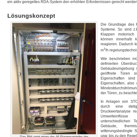
ein aktiv geregeltes RDA-System den erhöhten Erfordernissen gerecht werden
Lösungskonzept
Die Grundlage des R
Systeme. So sind z.B
Klappen motorisch 
können innerhalb k
reagieren. Dadurch 
3
m
/h regelungstechni
Wie beschrieben mü
definierten Überdr
Gebäudeumgebung so
geöffnete Türen si
Eigenschaften si
Eigenschaften, also
Mindestdurchströmu
der Türen, zu beachte
In Anlagen von STG
durch eine steti
Druckwertanalyse re
Umwelteinflüsse
unterschiedlichen 
Gebäude, thermis
witterungsbedingte
usw. bis zu den Rege
Das Bild zeigt einen der 46 Etagenverteiler der