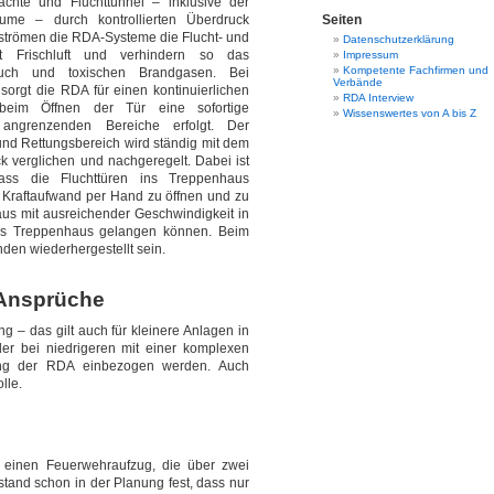
chte und Fluchttunnel – inklusive der
me – durch kontrollierten Überdruck
Seiten
hströmen die RDA-Systeme die Flucht- und
Datenschutzerklärung
it Frischluft und verhindern so das
Impressum
Kompetente Fachfirmen und
uch und toxischen Brandgasen. Bei
Verbände
orgt die RDA für einen kontinuierlichen
RDA Interview
beim Öffnen der Tür eine sofortige
Wissenswertes von A bis Z
angrenzenden Bereiche erfolgt. Der
und Rettungsbereich wird ständig mit dem
 verglichen und nachgeregelt. Dabei ist
ass die Fluchttüren ins Treppenhaus
 Kraftaufwand per Hand zu öffnen und zu
aus mit ausreichender Geschwindigkeit in
ins Treppenhaus gelangen können. Beim
den wiederhergestellt sein.
 Ansprüche
 – das gilt auch für kleinere Anlagen in
r bei niedrigeren mit einer komplexen
ung der RDA einbezogen werden. Auch
lle.
 einen Feuerwehraufzug, die über zwei
and schon in der Planung fest, dass nur