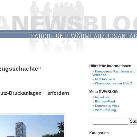
Hilfreiche Informationen
fzugsschächte“
Kompetente Fachfirmen und
Verbände
RDA Interview
Wissenswertes von A bis Z
Meta RWABLOG
z-Druckanlagen erfordern
Anmelden
Eintrags-Feed
Kommentar-Feed
WordPress.org
Kategorien