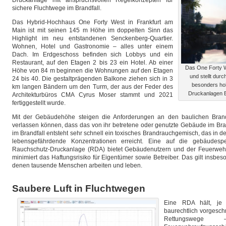
Druckanlage mit anspruchsvollen Regelkonzepten für
sichere Fluchtwege im Brandfall.
Das Hybrid-Hochhaus One Forty West in Frankfurt am
Main ist mit seinen 145 m Höhe im doppelten Sinn das
Highlight im neu entstandenen Senckenberg-Quartier.
Wohnen, Hotel und Gastronomie – alles unter einem
Dach. Im Erdgeschoss befinden sich Lobbys und ein
Restaurant, auf den Etagen 2 bis 23 ein Hotel. Ab einer
Das One Forty W
Höhe von 84 m beginnen die Wohnungen auf den Etagen
und stellt dur
24 bis 40. Die gestaltprägenden Balkone ziehen sich in 3
besonders ho
km langen Bändern um den Turm, der aus der Feder des
Druckanlagen B
Architekturbüros CMA Cyrus Moser stammt und 2021
fertiggestellt wurde.
Mit der Gebäudehöhe steigen die Anforderungen an den baulichen Bran
verlassen können, dass das von ihr betretene oder genutzte Gebäude im Brand
im Brandfall entsteht sehr schnell ein toxisches Brandrauchgemisch, das in d
lebensgefährdende Konzentrationen erreicht. Eine auf die gebäudespe
Rauchschutz-Druckanlage (RDA) bietet Gebäudenutzern und der Feuerwehr
minimiert das Haftungsrisiko für Eigentümer sowie Betreiber. Das gilt insbe
denen tausende Menschen arbeiten und leben.
Saubere Luft in Fluchtwegen
Eine RDA hält, je
baurechtlich vorgesch
Rettungsweg