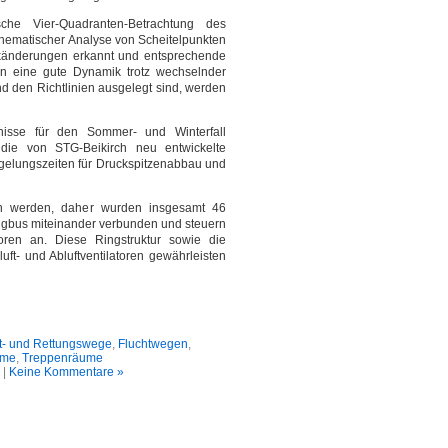
che Vier-Quadranten-Betrachtung des
thematischer Analyse von Scheitelpunkten
känderungen erkannt und entsprechende
n eine gute Dynamik trotz wechselnder
 den Richtlinien ausgelegt sind, werden
nisse für den Sommer- und Winterfall
die von STG-Beikirch neu entwickelte
gelungszeiten für Druckspitzenabbau und
ten werden, daher wurden insgesamt 46
ingbus miteinander verbunden und steuern
oren an. Diese Ringstruktur sowie die
t- und Abluftventilatoren gewährleisten
t- und Rettungswege
,
Fluchtwegen
,
eme
,
Treppenräume
|
Keine Kommentare »