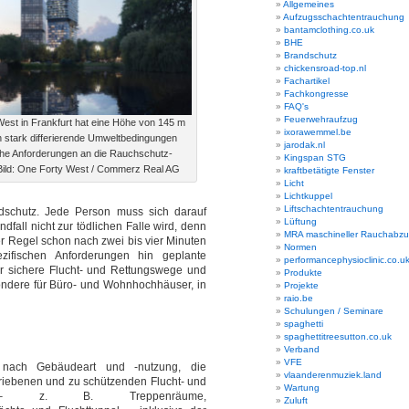
Allgemeines
Aufzugsschachtentrauchung
bantamclothing.co.uk
BHE
Brandschutz
chickensroad-top.nl
Fachartikel
Fachkongresse
FAQ's
Feuerwehraufzug
est in Frankfurt hat eine Höhe von 145 m
ixorawemmel.be
ch stark differierende Umweltbedingungen
jarodak.nl
he Anforderungen an die Rauchschutz-
Kingspan STG
ild: One Forty West / Commerz Real AG
kraftbetätigte Fenster
Licht
Lichtkuppel
Liftschachtentrauchung
dschutz. Jede Person muss sich darauf
Lüftung
fall nicht zur tödlichen Falle wird, denn
MRA maschineller Rauchabz
er Regel schon nach zwei bis vier Minuten
Normen
zifischen Anforderungen hin geplante
performancephysioclinic.co.u
 sichere Flucht- und Rettungswege und
Produkte
sondere für Büro- und Wohnhochhäuser, in
Projekte
raio.be
Schulungen / Seminare
spaghetti
spaghettitreesutton.co.uk
Verband
VFE
 nach Gebäudeart und -nutzung, die
vlaanderenmuziek.land
riebenen und zu schützenden Flucht- und
Wartung
e – z. B. Treppenräume,
Zuluft