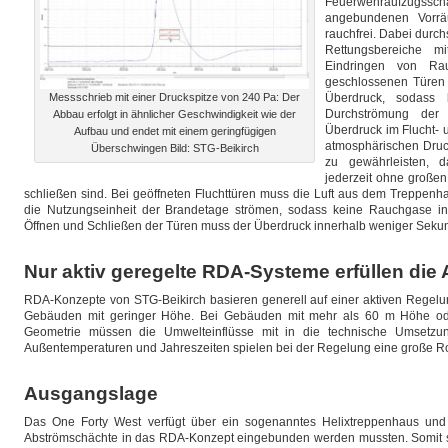
Feuerwehraufzugsschä
angebundenen Vorräu
rauchfrei. Dabei durc
Rettungsbereiche m
Eindringen von Ra
geschlossenen Türen s
Messschrieb mit einer Druckspitze von 240 Pa: Der
Überdruck, sodass 
Durchströmung der 
Abbau erfolgt in ähnlicher Geschwindigkeit wie der
Überdruck im Flucht- 
Aufbau und endet mit einem geringfügigen
atmosphärischen Druck
Überschwingen Bild: STG-Beikirch
zu gewährleisten, d
jederzeit ohne großen
schließen sind. Bei geöffneten Fluchttüren muss die Luft aus dem Treppenh
die Nutzungseinheit der Brandetage strömen, sodass keine Rauchgase 
Öffnen und Schließen der Türen muss der Überdruck innerhalb weniger Sekun
Nur aktiv geregelte RDA-Systeme erfüllen die
RDA-Konzepte von STG-Beikirch basieren generell auf einer aktiven Regelung
Gebäuden mit geringer Höhe. Bei Gebäuden mit mehr als 60 m Höhe ode
Geometrie müssen die Umwelteinflüsse mit in die technische Umsetz
Außentemperaturen und Jahreszeiten spielen bei der Regelung eine große Ro
Ausgangslage
Das One Forty West verfügt über ein sogenanntes Helixtreppenhaus und
Abströmschächte in das RDA-Konzept eingebunden werden mussten. Somit st