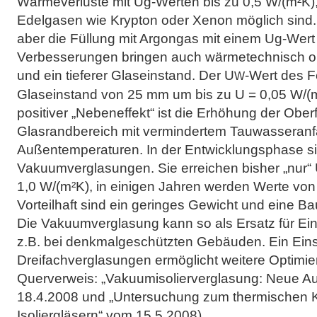
Wärmeverluste mit Ug-Werten bis zu 0,5 W/(m²K),
Edelgasen wie Krypton oder Xenon möglich sind. Wi
aber die Füllung mit Argongas mit einem Ug-Wert
Verbesserungen bringen auch wärmetechnisch o
und ein tieferer Glaseinstand. Der U
-Wert des F
W
Glaseinstand von 25 mm um bis zu U = 0,05 W/(
positiver „Nebeneffekt“ ist die Erhöhung der Obe
Glasrandbereich mit vermindertem Tauwasseranfa
Außentemperaturen. In der Entwicklungsphase si
Vakuumverglasungen. Sie erreichen bisher „nur“ 
1,0 W/(m²K), in einigen Jahren werden Werte von 
Vorteilhaft sind ein geringes Gewicht und eine B
Die Vakuumverglasung kann so als Ersatz für Ei
z.B. bei denkmalgeschützten Gebäuden. Ein Eins
Dreifachverglasungen ermöglicht weitere Optimie
Querverweis: „Vakuumisolierverglasung: Neue Au
18.4.2008 und „Untersuchung zum thermischen K
Isoliergläsern“ vom 15.5.2008).