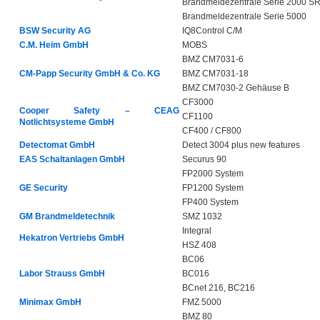
Brandmeldezentrale Serie 2000 S
Brandmeldezentrale Serie 5000
BSW Security AG
IQ8Control C/M
C.M. Heim GmbH
MOBS
BMZ CM7031-6
CM-Papp Security GmbH & Co. KG
BMZ CM7031-18
BMZ CM7030-2 Gehäuse B
CF3000
Cooper Safety – CEAG
CF1100
Notlichtsysteme GmbH
CF400 / CF800
Detectomat GmbH
Detect 3004 plus new features
EAS Schaltanlagen GmbH
Securus 90
FP2000 System
GE Security
FP1200 System
FP400 System
GM Brandmeldetechnik
SMZ 1032
Integral
Hekatron Vertriebs GmbH
HSZ 408
BC06
Labor Strauss GmbH
BC016
BCnet 216, BC216
Minimax GmbH
FMZ 5000
BMZ 80