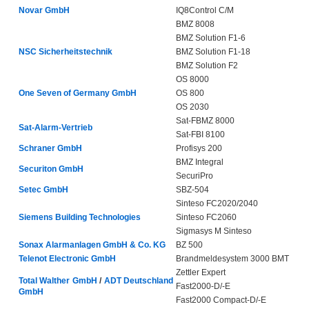
Novar GmbH
IQ8Control C/M
BMZ 8008
BMZ Solution F1-6
NSC Sicherheitstechnik
BMZ Solution F1-18
BMZ Solution F2
OS 8000
One Seven of Germany GmbH
OS 800
OS 2030
Sat-FBMZ 8000
Sat-Alarm-Vertrieb
Sat-FBI 8100
Schraner GmbH
Profisys 200
BMZ Integral
Securiton GmbH
SecuriPro
Setec GmbH
SBZ-504
Sinteso FC2020/2040
Siemens Building Technologies
Sinteso FC2060
Sigmasys M Sinteso
Sonax Alarmanlagen GmbH & Co. KG
BZ 500
Telenot Electronic GmbH
Brandmeldesystem 3000 BMT
Zettler Expert
Total Walther GmbH
/
ADT Deutschland
Fast2000-D/-E
GmbH
Fast2000 Compact-D/-E