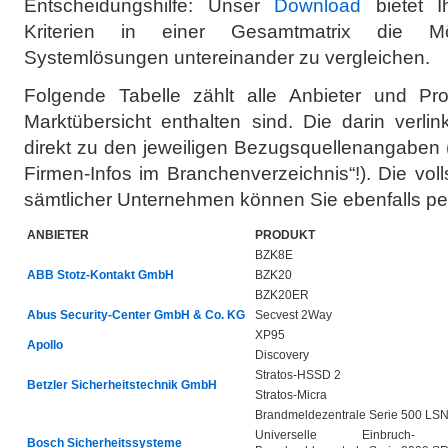
Entscheidungshilfe: Unser
Download
bietet Ih
Kriterien in einer Gesamtmatrix die Mög
Systemlösungen untereinander zu vergleichen.
Folgende Tabelle zählt alle Anbieter und Pro
Marktübersicht enthalten sind. Die darin verl
direkt zu den jeweiligen Bezugsquellenangaben 
Firmen-Infos im Branchenverzeichnis“!). Die voll
sämtlicher Unternehmen können Sie ebenfalls p
ANBIETER
PRODUKT
BZK8E
ABB Stotz-Kontakt GmbH
BZK20
BZK20ER
Abus Security-Center GmbH & Co. KG
Secvest 2Way
XP95
Apollo
Discovery
Stratos-HSSD 2
Betzler Sicherheitstechnik GmbH
Stratos-Micra
Brandmeldezentrale Serie 500 LS
Universelle Einbruch-
Bosch Sicherheitssysteme