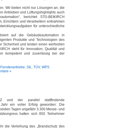
en. Wir bieten nicht nur Lösungen an, die
rten Antrieben und Lüftungshighlights auch
utomation“, berichtet STG-BEIKIRCH
n, Errichtern und Verarbeitern entnahmen
twicklungsaufgaben für unterschiedliche
siert auf die Gebäudeautomation in
ligenten Produkte und Technologien des
 Sicherheit und leisten einen wertvollen
KIRCH steht für Innovation, Qualität und
den kompetent und zuverlässig bei der
e Fensterantriebe
,
SIL
,
TÜV
,
WPS
ntare »
Z und der parallel stattfindende
Jahr ein voller Erfolg geworden: Die
 beiden Tagen ungefähr 3.300 Messe- und
zkongress hatten sich 850 Teilnehmer
hr die Verleihung des „Brandschutz des