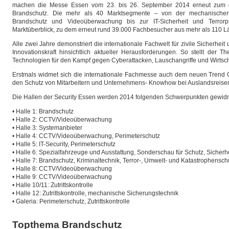
machen die Messe Essen vom 23. bis 26. September 2014 erneut zum glo
Brandschutz. Die mehr als 40 Marktsegmente – von der mechanischen 
Brandschutz und Videoüberwachung bis zur IT-Sicherheit und Terror
Marktüberblick, zu dem erneut rund 39.000 Fachbesucher aus mehr als 110 L
Alle zwei Jahre demonstriert die internationale Fachwelt für zivile Sicherhe
Innovationskraft hinsichtlich aktueller Herausforderungen. So stellt der 
Technologien für den Kampf gegen Cyberattacken, Lauschangriffe und Wirtsch
Erstmals widmet sich die internationale Fachmesse auch dem neuen Trend Gl
den Schutz von Mitarbeitern und Unternehmens- Knowhow bei Auslandsreisen (
Die Hallen der Security Essen werden 2014 folgenden Schwerpunkten gewidm
• Halle 1: Brandschutz
• Halle 2: CCTV/Videoüberwachung
• Halle 3: Systemanbieter
• Halle 4: CCTV/Videoüberwachung, Perimeterschutz
• Halle 5: IT-Security, Perimeterschutz
• Halle 6: Spezialfahrzeuge und Ausstattung, Sonderschau für Schutz, Sicherh
• Halle 7: Brandschutz, Kriminaltechnik, Terror-, Umwelt- und Katastrophensc
• Halle 8: CCTV/Videoüberwachung
• Halle 9: CCTV/Videoüberwachung
• Halle 10/11: Zutrittskontrolle
• Halle 12: Zutrittskontrolle, mechanische Sicherungstechnik
• Galeria: Perimeterschutz, Zutrittskontrolle
Topthema Brandschutz