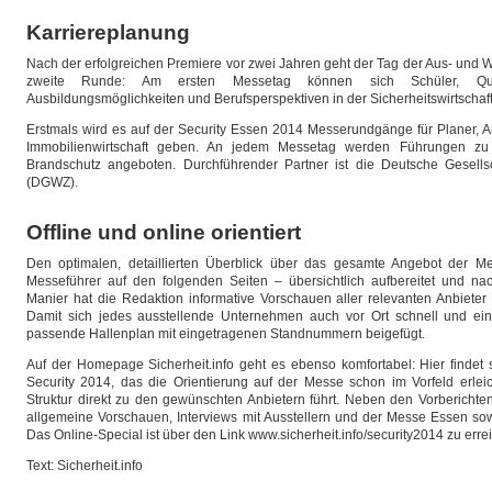
Karriereplanung
Nach der erfolgreichen Premiere vor zwei Jahren geht der Tag der Aus- und We
zweite Runde: Am ersten Messetag können sich Schüler, Quer
Ausbildungsmöglichkeiten und Berufsperspektiven in der Sicherheitswirtschaft
Erstmals wird es auf der Security Essen 2014 Messerundgänge für Planer, Arc
Immobilienwirtschaft geben. An jedem Messetag werden Führungen zu
Brandschutz angeboten. Durchführender Partner ist die Deutsche Gesellsc
(DGWZ).
Offline und online orientiert
Den optimalen, detaillierten Überblick über das gesamte Angebot der
Messeführer auf den folgenden Seiten – übersichtlich aufbereitet und na
Manier hat die Redaktion informative Vorschauen aller relevanten Anbiete
Damit sich jedes ausstellende Unternehmen auch vor Ort schnell und einfa
passende Hallenplan mit eingetragenen Standnummern beigefügt.
Auf der Homepage Sicherheit.info geht es ebenso komfortabel: Hier findet s
Security 2014, das die Orientierung auf der Messe schon im Vorfeld erleic
Struktur direkt zu den gewünschten Anbietern führt. Neben den Vorberichten 
allgemeine Vorschauen, Interviews mit Ausstellern und der Messe Essen s
Das Online-Special ist über den Link www.sicherheit.info/security2014 zu erre
Text: Sicherheit.info