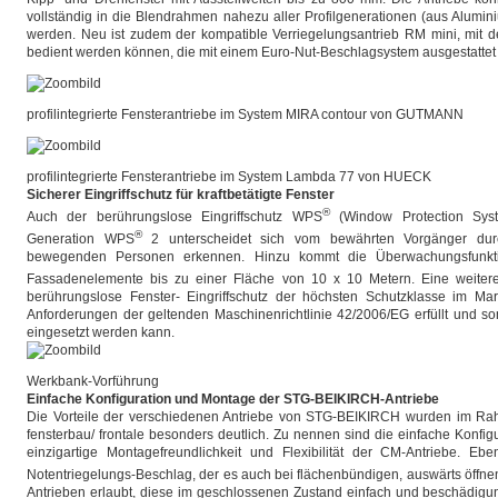
vollständig in die Blendrahmen nahezu aller Profilgenerationen (aus Aluminiu
werden. Neu ist zudem der kompatible Verriegelungsantrieb RM mini, mit 
bedient werden können, die mit einem Euro-Nut-Beschlagsystem ausgestattet 
profilintegrierte Fensterantriebe im System MIRA contour von GUTMANN
profilintegrierte Fensterantriebe im System Lambda 77 von HUECK
Sicherer Eingriffschutz für kraftbetätigte Fenster
®
Auch der berührungslose Eingriffschutz WPS
(Window Protection Syst
®
Generation WPS
2 unterscheidet sich vom bewährten Vorgänger dur
bewegenden Personen erkennen. Hinzu kommt die Überwachungsfunktio
Fassadenelemente bis zu einer Fläche von 10 x 10 Metern. Eine weiter
berührungslose Fenster- Eingriffschutz der höchsten Schutzklasse im Markt,
Anforderungen der geltenden Maschinenrichtlinie 42/2006/EG erfüllt und s
eingesetzt werden kann.
Werkbank-Vorführung
Einfache Konfiguration und Montage der STG-BEIKIRCH-Antriebe
Die Vorteile der verschiedenen Antriebe von STG-BEIKIRCH wurden im Rah
fensterbau/ frontale besonders deutlich. Zu nennen sind die einfache Konfig
einzigartige Montagefreundlichkeit und Flexibilität der CM-Antriebe. Eb
Notentriegelungs-Beschlag, der es auch bei flächenbündigen, auswärts öffnend
Antrieben erlaubt, diese im geschlossenen Zustand einfach und beschädigun