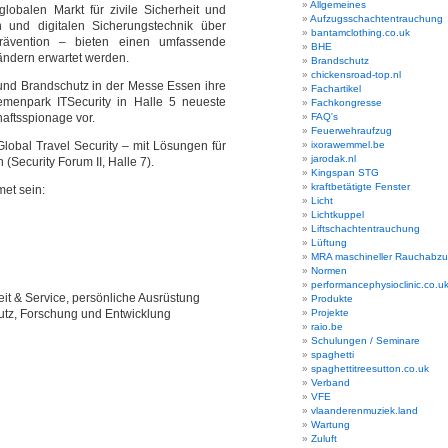
Allgemeines
balen Markt für zivile Sicherheit und
Aufzugsschachtentrauchung
und digitalen Sicherungstechnik über
bantamclothing.co.uk
prävention – bieten einen umfassende
BHE
ändern erwartet werden.
Brandschutz
chickensroad-top.nl
it und Brandschutz in der Messe Essen ihre
Fachartikel
Themenpark ITSecurity in Halle 5 neueste
Fachkongresse
aftsspionage vor.
FAQ's
Feuerwehraufzug
obal Travel Security – mit Lösungen für
ixorawemmel.be
jarodak.nl
Security Forum II, Halle 7).
Kingspan STG
kraftbetätigte Fenster
et sein:
Licht
Lichtkuppel
Liftschachtentrauchung
Lüftung
MRA maschineller Rauchabz
Normen
performancephysioclinic.co.u
eit & Service, persönliche Ausrüstung
Produkte
hutz, Forschung und Entwicklung
Projekte
raio.be
Schulungen / Seminare
spaghetti
spaghettitreesutton.co.uk
Verband
VFE
vlaanderenmuziek.land
Wartung
Zuluft