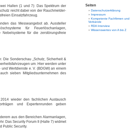
Seiten
zwei Hallen (1 und 7): Das Spektrum der
chutz reicht dabei von der Rauchmelder-
Datenschutzerklärung
Impressum
sfreien Einsatzfahrzeug.
Kompetente Fachfirmen und
Verbände
nden das Messeangebot ab. Aussteller
RDA Interview
schsysteme für Feuerlöschanlagen,
Wissenswertes von A bis Z
Nebelsysteme für die zerstörungsfreie
in: Die Sonderschau „Schutz, Sicherheit &
cherheitsfahrzeugen um. Hier werden unter
 und Wertdienste e. V. (BDGW) an einem
 auch sieben Mitgliedsunternehmen des
 2014 wieder den fachlichen Austausch
Vorträgen und Expertenrunden geben
 anderem aus den Bereichen Alarmanlagen,
. Das Security Forum II (Halle 7) widmet
 Public Security.