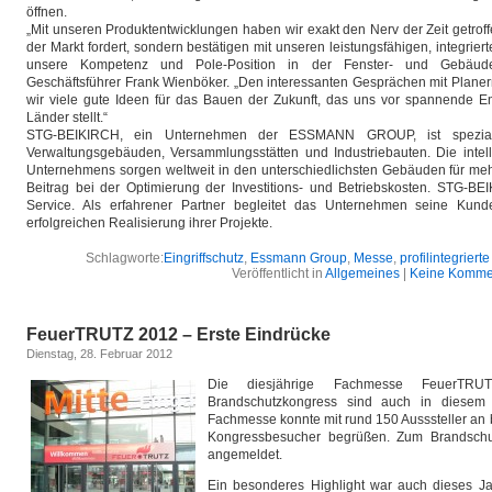
öffnen.
„Mit unseren Produktentwicklungen haben wir exakt den Nerv der Zeit getroff
der Markt fordert, sondern bestätigen mit unseren leistungsfähigen, integrie
unsere Kompetenz und Pole-Position in der Fenster- und Gebäudea
Geschäftsführer Frank Wienböker. „Den interessanten Gesprächen mit Planer
wir viele gute Ideen für das Bauen der Zukunft, das uns vor spannende En
Länder stellt.“
STG-BEIKIRCH, ein Unternehmen der ESSMANN GROUP, ist speziali
Verwaltungsgebäuden, Versammlungsstätten und Industriebauten. Die intel
Unternehmens sorgen weltweit in den unterschiedlichsten Gebäuden für mehr
Beitrag bei der Optimierung der Investitions- und Betriebskosten. STG-BEI
Service. Als erfahrener Partner begleitet das Unternehmen seine Kun
erfolgreichen Realisierung ihrer Projekte.
Schlagworte:
Eingriffschutz
,
Essmann Group
,
Messe
,
profilintegriert
Veröffentlicht in
Allgemeines
|
Keine Komme
FeuerTRUTZ 2012 – Erste Eindrücke
Dienstag, 28. Februar 2012
Die diesjährige Fachmesse FeuerTRUT
Brandschutzkongress sind auch in diesem 
Fachmesse konnte mit rund 150 Ausssteller an
Kongressbesucher begrüßen. Zum Brandschut
angemeldet.
Ein besonderes Highlight war auch dieses Ja