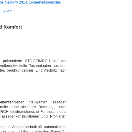
le
,
Security 2014
,
Sicherheitsbranche
,
ntare »
nd Komfort
on präsentierte STG-BEIKIRCH auf der
 weiterentwickelte Technologien aus den
ebe, berührungsloser Eingriffschutz nach
ponenten
Neben intelligenten Fassaden
rofile ohne sichtbare Beschlags- oder
RCH elektromotorische Fensterantriebe,
Fassadenkonstruktionen und Profilarten
aute Antriebstechnik für automatisierte
nnen aufgrund ihrer minimalen Baugröße