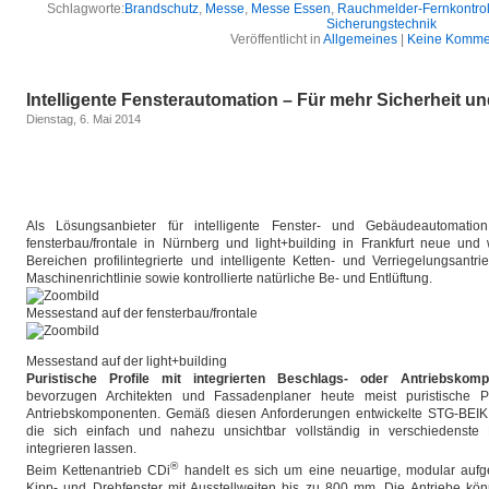
Schlagworte:
Brandschutz
,
Messe
,
Messe Essen
,
Rauchmelder-Fernkontrol
Sicherungstechnik
Veröffentlicht in
Allgemeines
|
Keine Komme
Intelligente Fensterautomation – Für mehr Sicherheit u
Dienstag, 6. Mai 2014
Als Lösungsanbieter für intelligente Fenster- und Gebäudeautomati
fensterbau/frontale in Nürnberg und light+building in Frankfurt neue und
Bereichen profilintegrierte und intelligente Ketten- und Verriegelungsantri
Maschinenrichtlinie sowie kontrollierte natürliche Be- und Entlüftung.
Messestand auf der fensterbau/frontale
Messestand auf der light+building
Puristische Profile mit integrierten Beschlags- oder Antriebskom
bevorzugen Architekten und Fassadenplaner heute meist puristische P
Antriebskomponenten. Gemäß diesen Anforderungen entwickelte STG-BEIKI
die sich einfach und nahezu unsichtbar vollständig in verschiedenste 
integrieren lassen.
®
Beim Kettenantrieb CDi
handelt es sich um eine neuartige, modular aufgeb
Kipp- und Drehfenster mit Ausstellweiten bis zu 800 mm. Die Antriebe kö