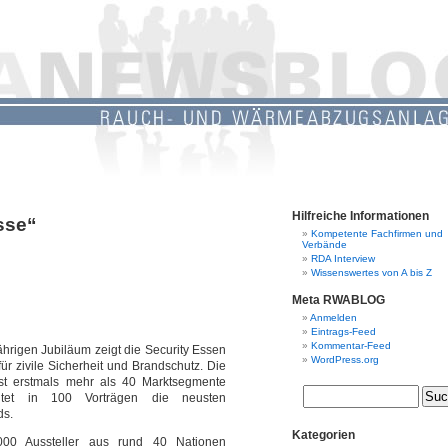
Hilfreiche Informationen
sse“
Kompetente Fachfirmen und
Verbände
RDA Interview
Wissenswertes von A bis Z
Meta RWABLOG
Anmelden
Eintrags-Feed
Kommentar-Feed
ährigen Jubiläum zeigt die Security Essen
WordPress.org
für zivile Sicherheit und Brandschutz. Die
t erstmals mehr als 40 Marktsegmente
htet in 100 Vorträgen die neusten
ds.
Kategorien
000 Aussteller aus rund 40 Nationen