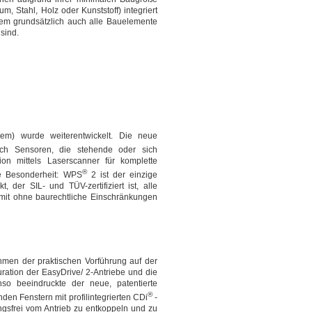
m, Stahl, Holz oder Kunststoff) integriert
dem grundsätzlich auch alle Bauelemente
sind.
em) wurde weiterentwickelt. Die neue
ch Sensoren, die stehende oder sich
n mittels Laserscanner für komplette
®
e Besonderheit: WPS
2 ist der einzige
 der SIL- und TÜV-zertifiziert ist, alle
omit ohne baurechtliche Einschränkungen
men der praktischen Vorführung auf der
uration der EasyDrive/ 2-Antriebe und die
enso beeindruckte der neue, patentierte
®
en Fenstern mit profilintegrierten CDi
-
gsfrei vom Antrieb zu entkoppeln und zu