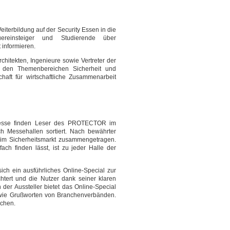
iterbildung auf der Security Essen in die
einsteiger und Studierende über
 informieren.
hitekten, Ingenieure sowie Vertreter der
 den Themenbereichen Sicherheit und
haft für wirtschaftliche Zusammenarbeit
 Messe finden Leser des PROTECTOR im
ch Messehallen sortiert. Nach bewährter
r im Sicherheitsmarkt zusammengetragen.
ch finden lässt, ist zu jeder Halle der
ich ein ausführliches Online-Special zur
htert und die Nutzer dank seiner klaren
der Aussteller bietet das Online-Special
owie Grußworten von Branchenverbänden.
ichen.