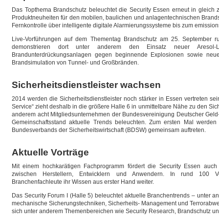
Das Topthema Brandschutz beleuchtet die Security Essen erneut in gleich 
Produktneuheiten für den mobilen, baulichen und anlagentechnischen Brands
Fernkontrolle über intelligente digitale Alarmierungssysteme bis zum emission
Live-Vorführungen auf dem Thementag Brandschutz am 25. September ru
demonstrieren dort unter anderem den Einsatz neuer Aresol-Lö
Brandunterdrückungsanlagen gegen beginnende Explosionen sowie neue 
Brandsimulation von Tunnel- und Großbränden.
Sicherheitsdienstleister wachsen
2014 werden die Sicherheitsdienstleister noch stärker in Essen vertreten se
Service“ zieht deshalb in die größere Halle 6 in unmittelbare Nähe zu den Si
anderem acht Mitgliedsunternehmen der Bundesvereinigung Deutscher Geld-
Gemeinschaftsstand aktuelle Trends beleuchten. Zum ersten Mal werden
Bundesverbands der Sicherheitswirtschaft (BDSW) gemeinsam auftreten.
Aktuelle Vorträge
Mit einem hochkarätigen Fachprogramm fördert die Security Essen auch
zwischen Herstellern, Entwicklern und Anwendern. In rund 100 
Branchenfachleute ihr Wissen aus erster Hand weiter.
Das Security Forum I (Halle 5) beleuchtet aktuelle Branchentrends – unter
mechanische Sicherungstechniken, Sicherheits- Management und Terrorabwehr
sich unter anderem Themenbereichen wie Security Research, Brandschutz und