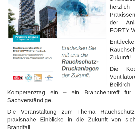
herzlich
Praxisse
der Anl
FORTY WE
Entdec
Rauchsc
Zukunft!
Die Koop
Ventilat
Beikir
Kompetenztag ein – ein Branchentreff für 
Sachverständige.
Die Veranstaltung zum Thema Rauchschutz-D
praxisnahe Einblicke in die Zukunft von si
Brandfall.