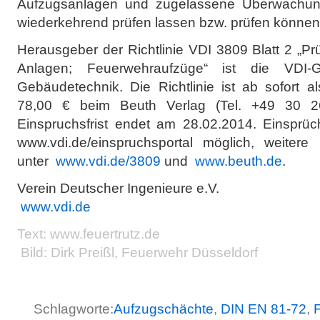
Aufzugsanlagen und zugelassene Überwachung
wiederkehrend prüfen lassen bzw. prüfen können
Herausgeber der Richtlinie VDI 3809 Blatt 2 „P
Anlagen; Feuerwehraufzüge“ ist die VDI-
Gebäudetechnik. Die Richtlinie ist ab sofort 
78,00 € beim Beuth Verlag (Tel. +49 30 260
Einspruchsfrist endet am 28.02.2014. Einsprüc
www.vdi.de/einspruchsportal möglich, weitere 
unter
www.vdi.de/3809
und
www.beuth.de
.
Verein Deutscher Ingenieure e.V.
www.vdi.de
Text:
www.feuertrutz.de
Bild: Dirk Preißl, Feuerwehr Düsseldorf
Schlagworte:
Aufzugschächte
,
DIN EN 81-72
,
F