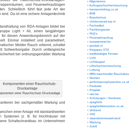
Globus die Rauchschutz-Druckanlagen-
Allgemeines
streppenräumen, und Feuerwehraufzügen
Aufzugsschachtentrauchung
n. Schließlich führt fast jede Art der
bantamclothing.co.uk
sind. Da ist eine sichere Anlagentechnik
BHE
Brandschutz
chickensroad-top.nl
Fachartikel
nstandhaltung von RDA-Anlagen bildet bei
Fachkongresse
ppe Light + Air, einen langjährigen
FAQ's
t für diesen Anwendungsbereich auf der
Feuerwehraufzug
t. Einmal installiert und parametriert,
ixorawemmel.be
atischer Melder Rauch erkennt, schaltet
jarodak.nl
äß Sollwertvorgabe. Durch umfangreiche
Kingspan STG
 Sicherheit bei ordnungsgemäßer Wartung
kraftbetätigte Fenster
Licht
Lichtkuppel
Liftschachtentrauchung
Lüftung
MRA maschineller Rauchabz
Normen
performancephysioclinic.co.u
Produkte
Projekte
ponenten einer Rauchschutz-Druckanlage
raio.be
Schulungen / Seminare
rantieren bei sachgemäßer Wartung und
spaghetti
spaghettitreesutton.co.uk
Verband
ischen einer Anlage mit standardisierten
VFE
en Systemen (z. B. für Hochhäuser mit
vlaanderenmuziek.land
eigene Schaltschrankbau im Unternehmen
Wartung
Zuluft