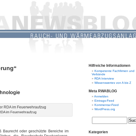
Hilfreiche Informationen
erung“
Kompetente Fachfirmen und
Verbände
RDA Interview
Wissenswertes von A bis Z
Meta RWABLOG
chnologie
Anmelden
Eintrags-Feed
Kommentar-Feed
WordPress.org
r RDA im Feuerwehraufzug
 Baurecht oder geschützte Bereiche im
Kategorien