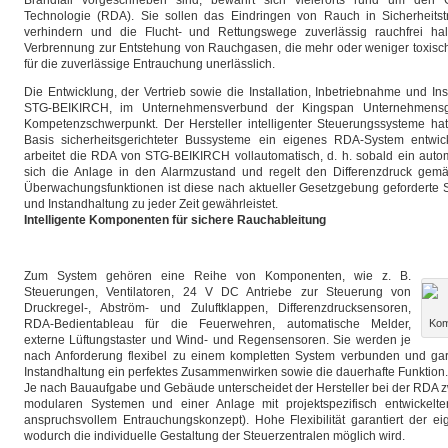
Brandfall vorgeschrieben sind, bewährt sich vielerorts rund um den 
Technologie (RDA). Sie sollen das Eindringen von Rauch in Sicherheit
verhindern und die Flucht- und Rettungswege zuverlässig rauchfrei halte
Verbrennung zur Entstehung von Rauchgasen, die mehr oder weniger toxisch 
für die zuverlässige Entrauchung unerlässlich.
Die Entwicklung, der Vertrieb sowie die Installation, Inbetriebnahme und I
STG-BEIKIRCH, im Unternehmensverbund der Kingspan Unternehmensgru
Kompetenzschwerpunkt. Der Hersteller intelligenter Steuerungssysteme ha
Basis sicherheitsgerichteter Bussysteme ein eigenes RDA-System entwickel
arbeitet die RDA von STG-BEIKIRCH vollautomatisch, d. h. sobald ein autom
sich die Anlage in den Alarmzustand und regelt den Differenzdruck gem
Überwachungsfunktionen ist diese nach aktueller Gesetzgebung geforderte
und Instandhaltung zu jeder Zeit gewährleistet.
Intelligente Komponenten für sichere Rauchableitung
Zum System gehören eine Reihe von Komponenten, wie z. B.
Steuerungen, Ventilatoren, 24 V DC Antriebe zur Steuerung von
Druckregel-, Abström- und Zuluftklappen, Differenzdrucksensoren,
RDA-Bedientableau für die Feuerwehren, automatische Melder,
Kom
externe Lüftungstaster und Wind- und Regensensoren. Sie werden je
nach Anforderung flexibel zu einem kompletten System verbunden und ga
Instandhaltung ein perfektes Zusammenwirken sowie die dauerhafte Funktion.
Je nach Bauaufgabe und Gebäude unterscheidet der Hersteller bei der RDA zw
modularen Systemen und einer Anlage mit projektspezifisch entwickelt
anspruchsvollem Entrauchungskonzept). Hohe Flexibilität garantiert der 
wodurch die individuelle Gestaltung der Steuerzentralen möglich wird.