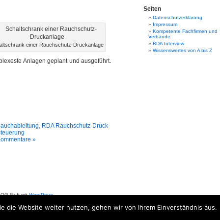
Seiten
Datenschutzerklärung
Impressum
Kompetente Fachfirmen und
Verbände
RDA Interview
altschrank einer Rauchschutz-Druckanlage
Wissenswertes von A bis Z
plexeste Anlagen geplant und ausgeführt.
auchableitung
,
RDA Rauchschutz-Druck-
teuerung
Kommentare »
G läuft mit
WordPress
rung
|
Beiträge (RSS)
und
Kommentare (RSS)
.
e die Website weiter nutzen, gehen wir von Ihrem Einverständnis aus.