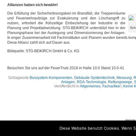
Allianzen haben sich bewährt
Die Erfüllung der Sicherheitsvorgaben im Brandfall, die Treppenräume
und Feuerwehraufzüge zur Evakuierung und den Löschangriff zu
nutzen, erfordert die frühzeitige Einbeziehung der Industrie in die
Planung und Projektabwicklung. STG-BEIKIRCH unterstützt hier in der
Sch
Planungsphase bei der Auslegung und Dimensionierung der Anlagen.
In enger Zusammenarbeit mit Fachinstituten und Planern wurden bereits kom
Diese Allianz zahlt sich auf Dauer aus.
Bildquelle: STG-BEIKIRCH GmbH & Co. KG
Besuchen Sie uns auf der FeuerTrutz 2018 in Halle 10.0 Stand 10.0-41
Schlagworte:
Bussystem-Komponenten
,
Gebäude-Systemtechnik
,
Messung
,
R
Anlagen
,
RDA-Technologie
,
Rettungswege
,
S
Veröffentlicht in
Allgemeines
,
Fachartikel
|
Keine 
RWABLO
Impressum
|
Datenschutzerklä
Diese Website benutzt Cookies. Wenn Si