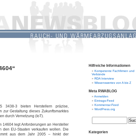
Hilfreiche Informationen
14604“
Kompetente Fachfirmen und
Verbände
RDA Interview
Wissenswertes von A bis Z
Meta RWABLOG
Anmelden
Eintrags-Feed
Kommentar-Feed
S 3438-3 bieten Herstellern präzise,
WordPress.org
n zur Gestaltung dieses Zukunftsmarktes
en durch Vernetzung (IoT).
 14604 legt Anforderungen an Hersteller
in den EU-Staaten verkaufen wollen. Die
Kategorien
stammt aus dem Jahr 2005 – hinkt der