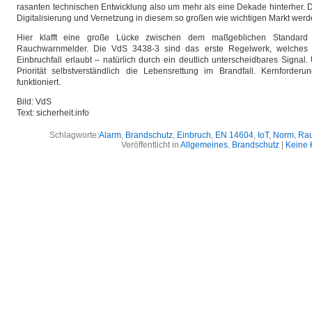
rasanten technischen Entwicklung also um mehr als eine Dekade hinterher.
Digitalisierung und Vernetzung in diesem so großen wie wichtigen Markt werde
Hier klafft eine große Lücke zwischen dem maßgeblichen Standard
Rauchwarnmelder. Die VdS 3438-3 sind das erste Regelwerk, welches
Einbruchfall erlaubt – natürlich durch ein deutlich unterscheidbares Signal
Priorität selbstverständlich die Lebensrettung im Brandfall. Kernforder
funktioniert.
Bild: VdS
Text: sicherheit.info
Schlagworte:
Alarm
,
Brandschutz
,
Einbruch
,
EN 14604
,
IoT
,
Norm
,
Rau
Veröffentlicht in
Allgemeines
,
Brandschutz
|
Keine 