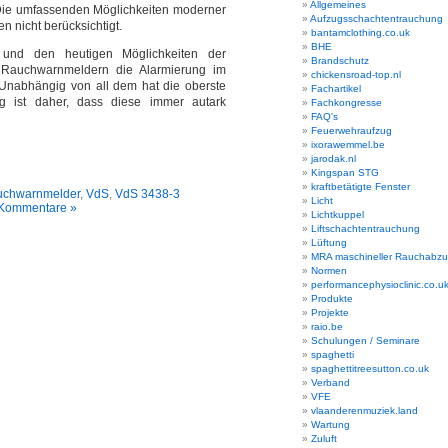
Allgemeines
 Die umfassenden Möglichkeiten moderner
Aufzugsschachtentrauchung
n nicht berücksichtigt.
bantamclothing.co.uk
BHE
 und den heutigen Möglichkeiten der
Brandschutz
 Rauchwarnmeldern die Alarmierung im
chickensroad-top.nl
. Unabhängig von all dem hat die oberste
Fachartikel
ung ist daher, dass diese immer autark
Fachkongresse
FAQ's
Feuerwehraufzug
ixorawemmel.be
jarodak.nl
Kingspan STG
kraftbetätigte Fenster
chwarnmelder
,
VdS
,
VdS 3438-3
Licht
Kommentare »
Lichtkuppel
Liftschachtentrauchung
Lüftung
MRA maschineller Rauchabz
Normen
performancephysioclinic.co.u
Produkte
Projekte
raio.be
Schulungen / Seminare
spaghetti
spaghettitreesutton.co.uk
Verband
VFE
vlaanderenmuziek.land
Wartung
Zuluft