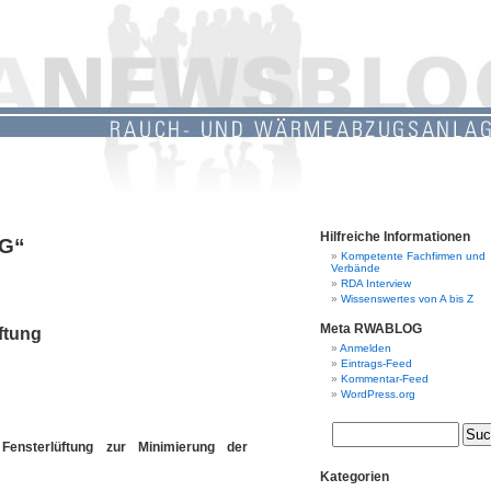
Hilfreiche Informationen
TG“
Kompetente Fachfirmen und
Verbände
RDA Interview
Wissenswertes von A bis Z
Meta RWABLOG
üftung
Anmelden
Eintrags-Feed
Kommentar-Feed
WordPress.org
 Fensterlüftung zur Minimierung der
Kategorien