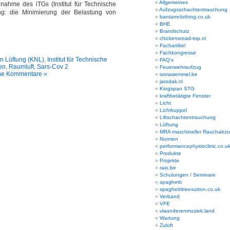
Allgemeines
nahme des iTGs (Institut für Technische
Aufzugsschachtentrauchung
g: die Minimierung der Belastung von
bantamclothing.co.uk
BHE
Brandschutz
chickensroad-top.nl
Fachartikel
Fachkongresse
en Lüftung (KNL)
,
Institut für Technische
FAQ's
en
,
Raumluft
,
Sars-Cov 2
Feuerwehraufzug
ne Kommentare »
ixorawemmel.be
jarodak.nl
Kingspan STG
kraftbetätigte Fenster
Licht
Lichtkuppel
Liftschachtentrauchung
Lüftung
MRA maschineller Rauchabz
Normen
performancephysioclinic.co.u
Produkte
Projekte
raio.be
Schulungen / Seminare
spaghetti
spaghettitreesutton.co.uk
Verband
VFE
vlaanderenmuziek.land
Wartung
Zuluft