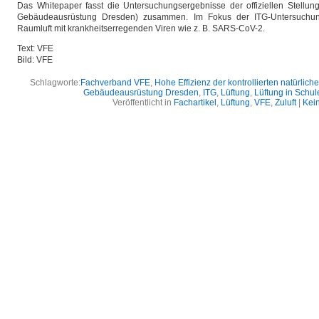
Das Whitepaper fasst die Untersuchungsergebnisse der offiziellen Stellung
Gebäudeausrüstung Dresden) zusammen. Im Fokus der ITG-Untersuchun
Raumluft mit krankheitserregenden Viren wie z. B. SARS-CoV-2.
Text: VFE
Bild: VFE
Schlagworte:
Fachverband VFE
,
Hohe Effizienz der kontrollierten natürlich
Gebäudeausrüstung Dresden
,
ITG
,
Lüftung
,
Lüftung in Schul
Veröffentlicht in
Fachartikel
,
Lüftung
,
VFE
,
Zuluft
|
Kei