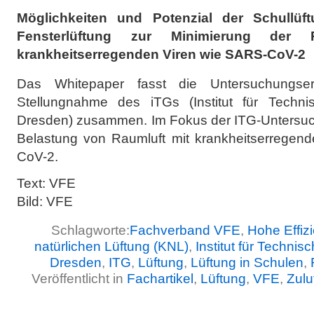
Möglichkeiten und Potenzial der Schullüft
Fensterlüftung zur Minimierung der R
krankheitserregenden Viren wie SARS-CoV-2
Das Whitepaper fasst die Untersuchungserg
Stellungnahme des iTGs (Institut für Techn
Dresden) zusammen. Im Fokus der ITG-Untersuch
Belastung von Raumluft mit krankheitserregend
CoV-2.
Text: VFE
Bild: VFE
Schlagworte:
Fachverband VFE
,
Hohe Effizi
natürlichen Lüftung (KNL)
,
Institut für Techn
Dresden
,
ITG
,
Lüftung
,
Lüftung in Schulen
,
Veröffentlicht in
Fachartikel
,
Lüftung
,
VFE
,
Zulu