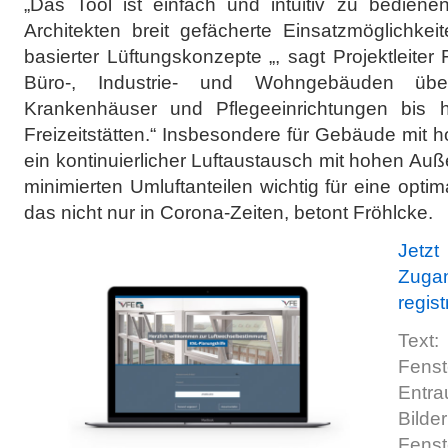
„Das Tool ist einfach und intuitiv zu bediene
Architekten breit gefächerte Einsatzmöglichke
basierter Lüftungskonzepte „, sagt Projektleiter
Büro-, Industrie- und Wohngebäuden übe
Krankenhäuser und Pflegeeinrichtungen bis h
Freizeitstätten.“ Insbesondere für Gebäude mit 
ein kontinuierlicher Luftaustausch mit hohen A
minimierten Umluftanteilen wichtig für eine opti
das nicht nur in Corona-Zeiten, betont Fröhlcke.
Jetzt
Zugan
regist
Te
Fen
Entra
Bi
Fen