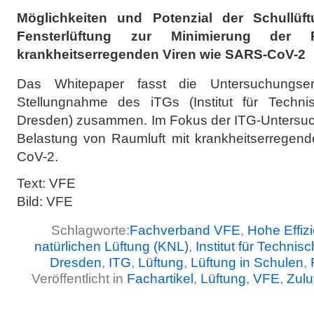
Möglichkeiten und Potenzial der Schullüft
Fensterlüftung zur Minimierung der R
krankheitserregenden Viren wie SARS-CoV-2
Das Whitepaper fasst die Untersuchungserg
Stellungnahme des iTGs (Institut für Techn
Dresden) zusammen. Im Fokus der ITG-Untersuch
Belastung von Raumluft mit krankheitserregend
CoV-2.
Text: VFE
Bild: VFE
Schlagworte:
Fachverband VFE
,
Hohe Effizi
natürlichen Lüftung (KNL)
,
Institut für Techn
Dresden
,
ITG
,
Lüftung
,
Lüftung in Schulen
,
Veröffentlicht in
Fachartikel
,
Lüftung
,
VFE
,
Zulu