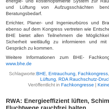
energie- und kostenoptimierte System zur Rau
und Lüftung von Aufzugsschächten benöt
Beratungsbedarf.
Errichter, Planer- und Ingenieurbüros und Bra
ebenso auf dem Kongress vertreten wie Entsche
BHE bietet allen Teilnehmern die Möglichk
Sicherheit weitläufig zu informieren und mit
Gespräch zu kommen.
Weitere Informationen zum BHE- Fachkong
www.bhe.de
Schlagworte:
BHE
,
Entrauchung
,
Fachkongress
Lüftung
,
RDA Rauchschutz-Druc
Veröffentlicht in
Fachkongresse
|
Kein
RWA: Energieeffizient lüften, Schi
Fluchtwege rauchfrei halten