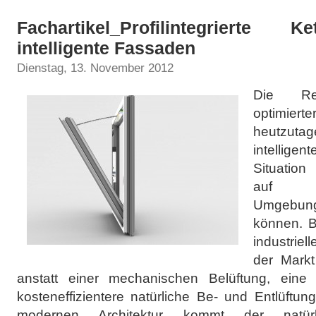
Fachartikel_Profilintegrierte K
intelligente Fassaden
Dienstag, 13. November 2012
Die Rea
optimier
heutzu
intellige
Situatio
auf 
Umgebun
können. B
industrie
der Markt
anstatt einer mechanischen Belüftung, eine 
kosteneffizientere natürliche Be- und Entlüftu
modernen Architektur kommt der natür