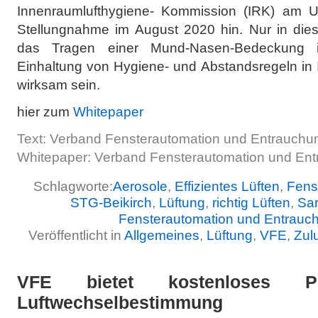
Innenraumlufthygiene- Kommission (IRK) am U
Stellungnahme im August 2020 hin. Nur in di
das Tragen einer Mund-Nasen-Bedeckung i
Einhaltung von Hygiene- und Abstandsregeln in
wirksam sein.
hier zum
Whitepaper
Text: Verband Fensterautomation und Entrauchun
Whitepaper: Verband Fensterautomation und Ent
Schlagworte:
Aerosole
,
Effizientes Lüften
,
Fens
STG-Beikirch
,
Lüftung
,
richtig Lüften
,
Sa
Fensterautomation und Entrauc
Veröffentlicht in
Allgemeines
,
Lüftung
,
VFE
,
Zulu
VFE bietet kostenloses Pl
Luftwechselbestimmung