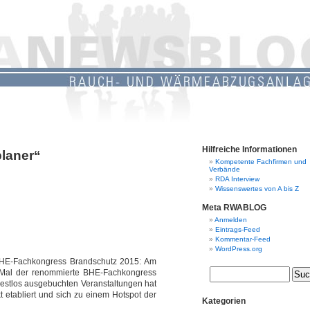
Hilfreiche Informationen
planer“
Kompetente Fachfirmen und
Verbände
RDA Interview
Wissenswertes von A bis Z
Meta RWABLOG
Anmelden
Eintrags-Feed
Kommentar-Feed
WordPress.org
BHE-Fachkongress Brandschutz 2015: Am
. Mal der renommierte BHE-Fachkongress
 restlos ausgebuchten Veranstaltungen hat
 etabliert und sich zu einem Hotspot der
Kategorien