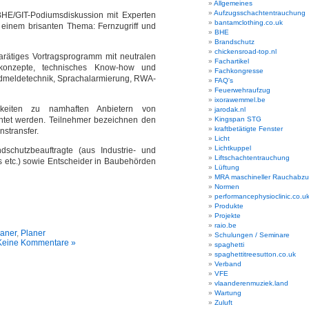
Allgemeines
Aufzugsschachtentrauchung
HE/GIT-Podiumsdiskussion mit Experten
bantamclothing.co.uk
 einem brisanten Thema: Fernzugriff und
BHE
Brandschutz
chickensroad-top.nl
arätiges Vortragsprogramm mit neutralen
Fachartikel
rkonzepte, technisches Know-how und
Fachkongresse
dmeldetechnik, Sprachalarmierung, RWA-
FAQ's
Feuerwehraufzug
ixorawemmel.be
chkeiten zu namhaften Anbietern von
jarodak.nl
htet werden. Teilnehmer bezeichnen den
Kingspan STG
kraftbetätigte Fenster
stransfer.
Licht
Lichtkuppel
schutzbeauftragte (aus Industrie- und
Liftschachtentrauchung
 etc.) sowie Entscheider in Baubehörden
Lüftung
MRA maschineller Rauchabz
Normen
performancephysioclinic.co.u
Produkte
Projekte
raio.be
aner
,
Planer
Schulungen / Seminare
Keine Kommentare »
spaghetti
spaghettitreesutton.co.uk
Verband
VFE
vlaanderenmuziek.land
Wartung
Zuluft