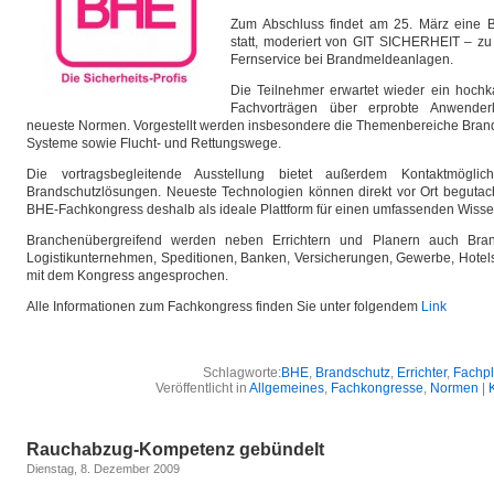
Zum Abschluss findet am 25. März eine B
statt, moderiert von GIT SICHERHEIT – zu
Fernservice bei Brandmeldeanlagen.
Die Teilnehmer erwartet wieder ein hochk
Fachvorträgen über erprobte Anwende
neueste Normen. Vorgestellt werden insbesondere die Themenbereiche Bran
Systeme sowie Flucht- und Rettungswege.
Die vortragsbegleitende Ausstellung bietet außerdem Kontaktmögli
Brandschutzlösungen. Neueste Technologien können direkt vor Ort begutac
BHE-Fachkongress deshalb als ideale Plattform für einen umfassenden Wissen
Branchenübergreifend werden neben Errichtern und Planern auch Brand
Logistikunternehmen, Speditionen, Banken, Versicherungen, Gewerbe, Hotels
mit dem Kongress angesprochen.
Alle Informationen zum Fachkongress finden Sie unter folgendem
Link
Schlagworte:
BHE
,
Brandschutz
,
Errichter
,
Fachpl
Veröffentlicht in
Allgemeines
,
Fachkongresse
,
Normen
|
Rauchabzug-Kompetenz gebündelt
Dienstag, 8. Dezember 2009