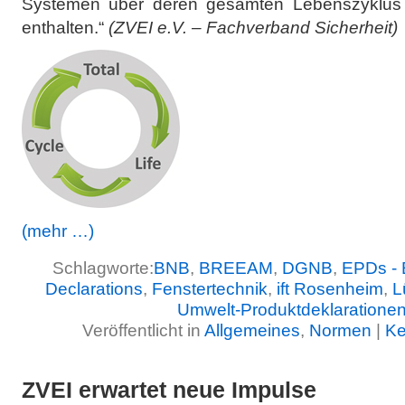
Systemen über deren gesamten Lebenszyklus
enthalten.“
(ZVEI e.V. – Fachverband Sicherheit)
(mehr …)
Schlagworte:
BNB
,
BREEAM
,
DGNB
,
EPDs - 
Declarations
,
Fenstertechnik
,
ift Rosenheim
,
L
Umwelt-Produktdeklaratione
Veröffentlicht in
Allgemeines
,
Normen
|
Ke
ZVEI erwartet neue Impulse