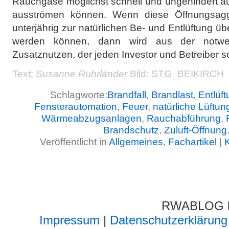
Rauchgase möglichst schnell und ungehindert a
ausströmen können. Wenn diese Öffnungsagg
unterjährig zur natürlichen Be- und Entlüftung üb
werden können, dann wird aus der notwen
Zusatznutzen, der jeden Investor und Betreiber sc
Text:
Susanne Ruhrländer
Bild: STG_BEIKIRCH
Schlagworte:
Brandfall
,
Brandlast
,
Entlüf
Fensterautomation
,
Feuer
,
natürliche Lüftun
Wärmeabzugsanlagen
,
Rauchabführung
,
Brandschutz
,
Zuluft-Öffnung
Veröffentlicht in
Allgemeines
,
Fachartikel
|
RWABLOG lä
Impressum
|
Datenschutzerklärung