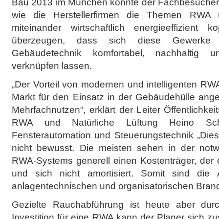
Bau 2013 im München konnte der Fachbesucher a
wie die Herstellerfirmen die Themen RWA 
miteinander wirtschaftlich energieeffizient
überzeugen, dass sich diese Gewerke mi
Gebäudetechnik komfortabel, nachhaltig un
verknüpfen lassen.
„Der Vorteil von modernen und intelligenten R
Markt für den Einsatz in der Gebäudehülle ang
Mehrfachnutzen“, erklärt der Leiter Öffentlichke
RWA und Natürliche Lüftung Heino Sche
Fensterautomation und Steuerungstechnik „Dies
nicht bewusst. Die meisten sehen in der notwe
RWA-Systems generell einen Kostenträger, der e
und sich nicht amortisiert. Somit sind die 
anlagentechnischen und organisatorischen Brand
Gezielte Rauchabführung ist heute aber durc
Investition für eine RWA kann der Planer sich zu