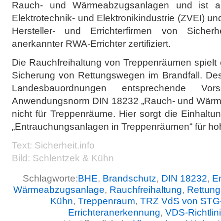
Rauch- und Wärmeabzugsanlagen und ist a
Elektrotechnik- und Elektronikindustrie (ZVEI)
Hersteller- und Errichterfirmen von Sicher
anerkannter RWA-Errichter zertifiziert.
Die Rauchfreihaltung von Treppenräumen spielt e
Sicherung von Rettungswegen im Brandfall. Desh
Landesbauordnungen entsprechende Vorsc
Anwendungsnorm DIN 18232 „Rauch- und Wärmefre
nicht für Treppenräume. Hier sorgt die Einhaltu
„Entrauchungsanlagen in Treppenräumen“ für hohe
Text: Sicherheit.info
Bild: Schlentzek & Kühn
Schlagworte:
BHE
,
Brandschutz
,
DIN 18232
,
E
Wärmeabzugsanlage
,
Rauchfreihaltung
,
Rettun
Kühn
,
Treppenraum
,
TRZ VdS von STG
Errichteranerkennung
,
VDS-Richtlin